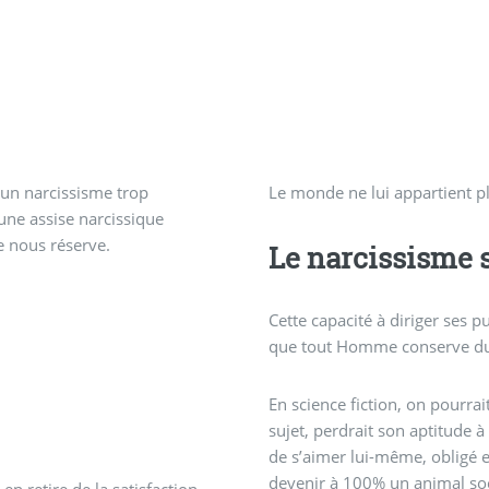
un narcissisme trop
Le monde ne lui appartient p
une assise narcissique
e nous réserve.
Le narcissisme 
Cette capacité à diriger ses p
que tout Homme conserve dur
En science fiction, on pourr
sujet, perdrait son aptitude 
de s’aimer lui-même, obligé 
devenir à 100% un animal soc
 en retire de la satisfaction