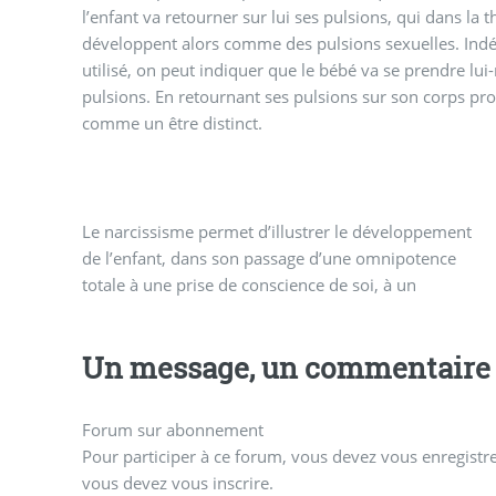
l’enfant va retourner sur lui ses pulsions, qui dans la 
développent alors comme des pulsions sexuelles. In
utilisé, on peut indiquer que le bébé va se prendre 
pulsions. En retournant ses pulsions sur son corps pro
comme un être distinct.
Le narcissisme permet d’illustrer le développement
sentiment d’être au monde, puis à un amour de soi
de l’enfant, dans son passage d’une omnipotence
totale à une prise de conscience de soi, à un
Un message, un commentaire 
Forum sur abonnement
Pour participer à ce forum, vous devez vous enregistrer
vous devez vous inscrire.