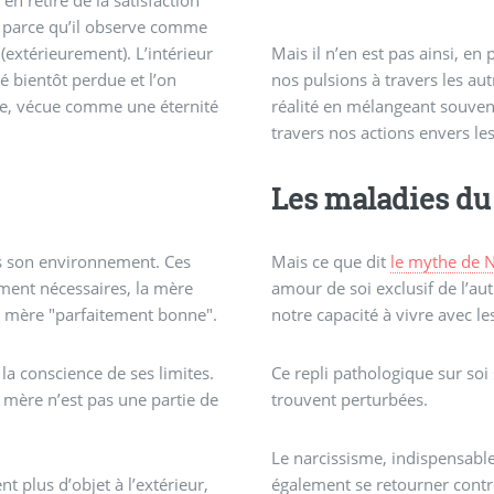
ue parce qu’il observe comme
(extérieurement). L’intérieur
Mais il n’en est pas ainsi, en permanence nous avons la 
é bientôt perdue et l’on
nos pulsions à travers les a
ère, vécue comme une éternité
réalité en mélangeant souvent
travers nos actions envers les
Les maladies du
ans son environnement. Ces
Mais ce que dit
le mythe de N
ment nécessaires, la mère
amour de soi exclusif de l’au
e mère "parfaitement bonne".
notre capacité à vivre avec le
la conscience de ses limites.
Ce repli pathologique sur soi 
 mère n’est pas une partie de
trouvent perturbées.
Le narcissisme, indispensable
 plus d’objet à l’extérieur,
également se retourner contre