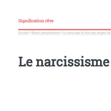
Signification rêve
Accueil
>
Bases interprétation
>
La revue par le rêve des étapes de 
Le narcissisme