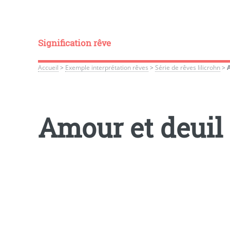
Signification rêve
Accueil
>
Exemple interprétation rêves
>
Série de rêves lilicrohn
>
Amour et deuil