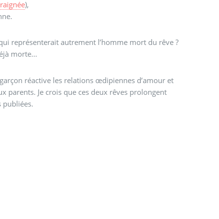
araignée
),
nne.
r qui représenterait autrement l’homme mort du rêve ?
éjà morte...
garçon réactive les relations œdipiennes d’amour et
x parents. Je crois que ces deux rêves prolongent
 publiées.