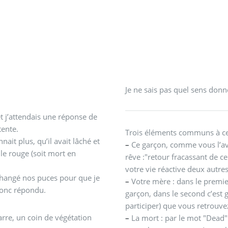
Je ne sais pas quel sens donn
t j’attendais une réponse de
tente.
Trois éléments communs à ce
it plus, qu’il avait lâché et
–
Ce garçon, comme vous l’av
ule rouge (soit mort en
rêve :"retour fracassant de c
votre vie réactive deux autre
changé nos puces pour que je
–
Votre mère : dans le premie
donc répondu.
garçon, dans le second c’es
participer) que vous retrouv
arre, un coin de végétation
–
La mort : par le mot "Dead" 