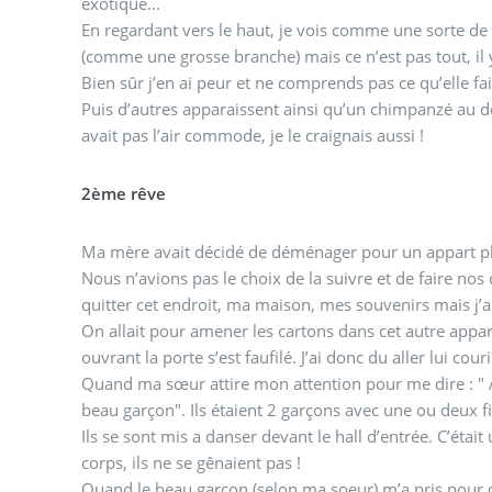
exotique...
En regardant vers le haut, je vois comme une sorte d
(comme une grosse branche) mais ce n’est pas tout,
Bien sûr j’en ai peur et ne comprends pas ce qu’elle fait
Puis d’autres apparaissent ainsi qu’un chimpanzé au de
avait pas l’air commode, je le craignais aussi !
2ème rêve
Ma mère avait décidé de déménager pour un appart plu
Nous n’avions pas le choix de la suivre et de faire nos 
quitter cet endroit, ma maison, mes souvenirs mais j’a
On allait pour amener les cartons dans cet autre appa
ouvrant la porte s’est faufilé. J’ai donc du aller lui cour
Quand ma sœur attire mon attention pour me dire : " A
beau garçon". Ils étaient 2 garçons avec une ou deux f
Ils se sont mis a danser devant le hall d’entrée. C’étai
corps, ils ne se gênaient pas !
Quand le beau garçon (selon ma soeur) m’a pris pour 