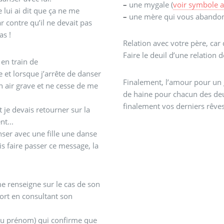
–
une mygale (
voir symbole 
e lui ai dit que ça ne me
–
une mère qui vous abando
r contre qu’il ne devait pas
as !
Relation avec votre père, ca
Faire le deuil d’une relation d
 en train de
 et lorsque j’arrête de danser
Finalement, l’amour pour un 
n air grave et ne cesse de me
de haine pour chacun des deu
finalement vos derniers rêves
 je devais retourner sur la
nt...
ser avec une fille une danse
s faire passer ce message, la
 me renseigne sur le cas de son
mort en consultant son
 du prénom) qui confirme que