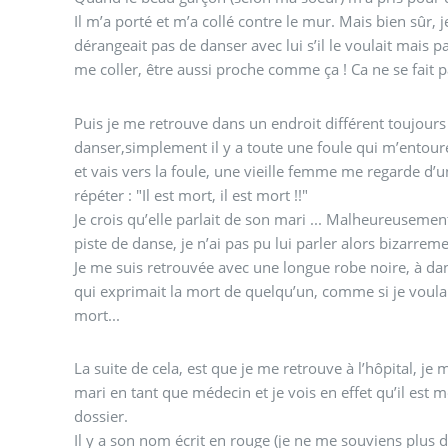
Il m’a porté et m’a collé contre le mur. Mais bien sûr, j
dérangeait pas de danser avec lui s’il le voulait mais pa
me coller, être aussi proche comme ça ! Ca ne se fait p
Puis je me retrouve dans un endroit différent toujours
danser,simplement il y a toute une foule qui m’entoure
et vais vers la foule, une vieille femme me regarde d’u
répéter : "Il est mort, il est mort !!"
Je crois qu’elle parlait de son mari ... Malheureusement
piste de danse, je n’ai pas pu lui parler alors bizarreme
Je me suis retrouvée avec une longue robe noire, à dan
qui exprimait la mort de quelqu’un, comme si je voulai
mort...
La suite de cela, est que je me retrouve à l’hôpital, je
mari en tant que médecin et je vois en effet qu’il est 
dossier.
Il y a son nom écrit en rouge (je ne me souviens plus