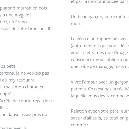
et par la mort annoncée par l
e plafond marron en bois
 il y a une mygale !
Un beau garçon, votre mère q
 ici, en France...
mort.
ssus de cette branche ! Il
Le vécu d’un rapproché avec
(autrement dit que vous désir
vous rejetez, dès que l’image
conscience), vous oblige à por
s petit.
une robe de mariage, mais don
cartons. Je ne voulais pas
i dû m’y résoudre.
Vivre l’amour avec un garçon, 
rt, mais mon chaton en
parents. Ce n’est pas la réali
ir après.
laquelle vous devez compose
rrête de courir, regarde ce
illes.
Relation avec votre père, qui
t une danse assez près du
soeur d’ailleurs, au total on
comme :
danser avec lui.