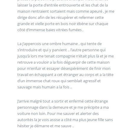
laisser la porte d’entrée entrouverte et les chat de la
maison rentraient sortaient mais comme apeuré , je me
dirige donc afin de les récupérer et refermer cette
grande et vielle porte en bois noir ébène sur chaque
côté d’immense baies vitrées fumées ,
La j’appercois une ombre humaine , qui tente de
s’introduire et qui y parvient .. l’autre personne qui
jusqu’à lors me tenait compagnie n’était plus là et je me
retrouve a vouloir a la fois déguerpir de cette maison
pour m’enfuir et essayer désespérément de finir mon
travail en échappant a cet étranger au corps et a la tête
d’un immense chat roux qui semblait agressif et
sauvage mais humain a la fois ..
J’arrive malgré tout a sortir et enfermé cette étrange
personnage dans la demeure et je me précipite a ma
voiture non loin. Pour me sauver et alerter des
autorités la je vois assise a côté ma plus jeune fille sans
hésiter je démarre et me sauve ..