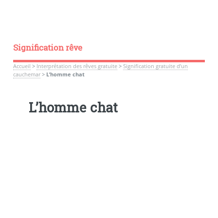
Signification rêve
Accueil
>
Interprétation des rêves gratuite
>
Signification gratuite d’un
cauchemar
>
L’homme chat
L’homme chat