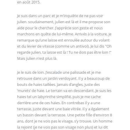
en août 2015.
Je suis dans un parc et je m’inquiète de ne pas voir
julien. soudainement, julien est là et il me propose son
aide pour le chercher. J’apprécie son geste et nous
marchons en quête de lui-même. Arrivés à la voiture, je
remarque qu’une laisse est enroulée autour du volant
et du levier de vitesse (comme un antivol). Je lui dis "Oh
regarde julien, ta laisse est là ! Tu ne dois pas être loin !"
Mais julien n’est plus là.
Je le suis de loin. J’escalade une palissade et je me
retrouve dans un jardin verdoyant. Il y a beaucoup de
bouts de haies taillées. Jamais d’angles, juste des
’murets’ de haie. Le terrain va en descendant. Je suis les
haies tel un labyrinthe simplifié, puis je me cache
derrière une de ces haies. En contrebas il y a une
terrasse, juste devant une baie vitrée. Il y a également
un bassin devant la terrasse. Une petite fille d’environ 8
ans, dont je ne vois pas le visage, s’y trouve. Un homme
la rejoint (je ne vois pas son visage non plus) et lui dit