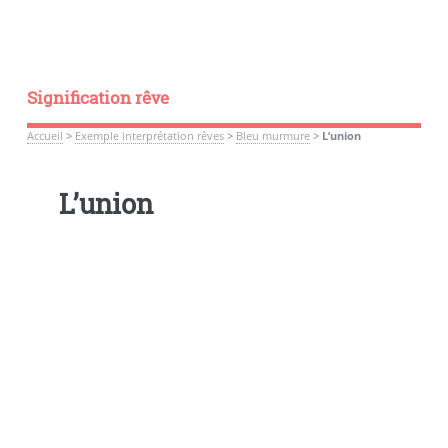
Signification rêve
Accueil
>
Exemple interprétation rêves
>
Bleu murmure
>
L’union
L’union