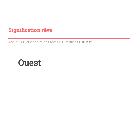
Signification rêve
Accueil
>
Dictionnaire des rêves
>
Directions
>
Ouest
Ouest