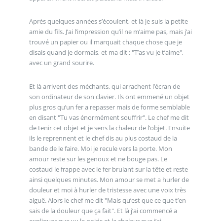
Après quelques années s’écoulent, et là je suis la petite
amie du fils. J’ai l’impression qu’il ne m’aime pas, mais j’ai
trouvé un papier ou il marquait chaque chose que je
disais quand je dormais, et ma dit : "T’as vu je t’aime",
avec un grand sourire.
Et là arrivent des méchants, qui arrachent l’écran de
son ordinateur de son clavier. Ils ont emmené un objet
plus gros qu’un fer a repasser mais de forme semblable
en disant "Tu vas énormément souffrir". Le chef me dit
de tenir cet objet et je sens la chaleur de l’objet. Ensuite
ils le reprennent et le chef dis au plus costaud de la
bande de le faire. Moi je recule vers la porte. Mon
amour reste sur les genoux et ne bouge pas. Le
costaud le frappe avec le fer brulant sur la tête et reste
ainsi quelques minutes. Mon amour se met a hurler de
douleur et moi à hurler de tristesse avec une voix très
aiguë. Alors le chef me dit "Mais qu’est que ce que t’en
sais de la douleur que ça fait". Et là j’ai commencé a
expliquer que vu le poids et la chaleur que j’ai