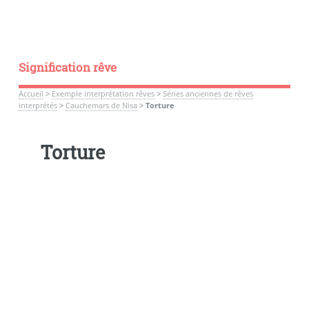
Signification rêve
Accueil
>
Exemple interprétation rêves
>
Séries anciennes de rêves
interprétés
>
Cauchemars de Nisa
>
Torture
Torture