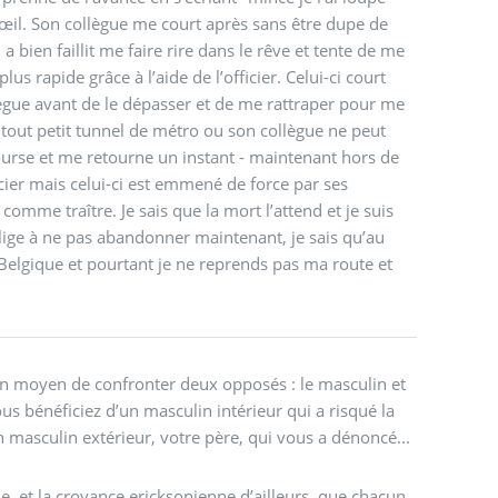
’œil. Son collègue me court après sans être dupe de
a bien faillit me faire rire dans le rêve et tente de me
lus rapide grâce à l’aide de l’officier. Celui-ci court
lègue avant de le dépasser et de me rattraper pour me
out petit tunnel de métro ou son collègue ne peut
ourse et me retourne un instant - maintenant hors de
icier mais celui-ci est emmené de force par ses
comme traître. Je sais que la mort l’attend et je suis
blige à ne pas abandonner maintenant, je sais qu’au
a Belgique et pourtant je ne reprends pas ma route et
.
s un moyen de confronter deux opposés : le masculin et
ous bénéficiez d’un masculin intérieur qui a risqué la
 masculin extérieur, votre père, qui vous a dénoncé...
ne, et la croyance ericksonienne d’ailleurs, que chacun