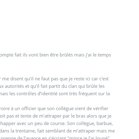
ompte fait ils vont bien être brûlés mais j’ai le temps
e disent qu’il ne faut pas que je reste ici car c’est
utorités et qu’il fait partit du clan qui brûle les
mais les contrôles d’identité sont très fréquent sur la
croire à un officier que son collègue vient de vérifier
it pas et tente de m’attraper par le bras alors que je
 échapper avec un peu de course. Son collègue, barbue,
dans la trentaine, fait semblant de m’attraper mais me
prenne de l’avance en s’écriant "mince je l’ai loupé"