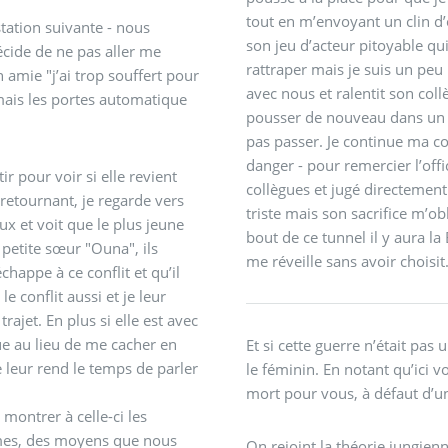
tout en m’envoyant un clin d
tation suivante - nous
son jeu d’acteur pitoyable qui 
rattraper mais je suis un peu p
amie "j’ai trop souffert pour
avec nous et ralentit son col
r mais les portes automatique
pousser de nouveau dans un t
pas passer. Je continue ma c
danger - pour remercier l’off
r pour voir si elle revient
collègues et jugé directement 
 retournant, je regarde vers
triste mais son sacrifice m’o
ux et voit que le plus jeune
bout de ce tunnel il y aura l
petite sœur "Ouna", ils
me réveille sans avoir choisit
chappe à ce conflit et qu’il
le conflit aussi et je leur
ajet. En plus si elle est avec
que au lieu de me cacher en
Et si cette guerre n’était pa
e leur rend le temps de parler
le féminin. En notant qu’ici v
mort pour vous, à défaut d’un
montrer à celle-ci les
rmes, des moyens que nous
On rejoint la théorie jungien