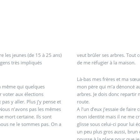
e les jeunes (de 15 à 25 ans)
veut brûler ses arbres. Tout c
s gens très impliqués
de me réfugier à la maison.
Là-bas mes frères et ma sœur m
(la même qui quelques
mon père qui m’a dénoncé aux a
 voter aux élections
arbres. Je dois donc repartir 
pas y aller. Plus j’y pense et
route.
. Nous n’avons pas les mêmes
A l’un d’eux j’essaie de faire 
 mort certaine. Ils sont
mon identité mais il ne me cro
 nous ne le sommes pas. On a
glisse sous celui-ci pour lui
un peu plus gros aussi, brun 
pousse à la place pour que je 