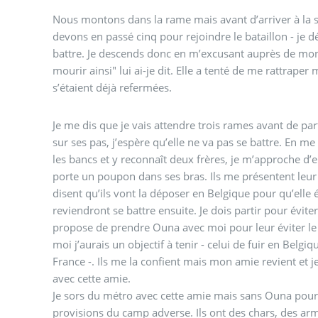
Nous montons dans la rame mais avant d’arriver à la s
devons en passé cinq pour rejoindre le bataillon - je décide de ne pas aller me
battre. Je descends donc en m’excusant auprès de mon 
mourir ainsi" lui ai-je dit. Elle a tenté de me rattrape
s’étaient déjà refermées.
Je me dis que je vais attendre trois rames avant de parti
sur ses pas, j’espère qu’elle ne va pas se battre. En me
les bancs et y reconnaît deux frères, je m’approche d’e
porte un poupon dans ses bras. Ils me présentent leur 
disent qu’ils vont la déposer en Belgique pour qu’elle é
reviendront se battre ensuite. Je dois partir pour éviter 
propose de prendre Ouna avec moi pour leur éviter le tr
moi j’aurais un objectif à tenir - celui de fuir en Belgi
France -. Ils me la confient mais mon amie revient et j
avec cette amie.
Je sors du métro avec cette amie mais sans Ouna pour 
provisions du camp adverse. Ils ont des chars, des a