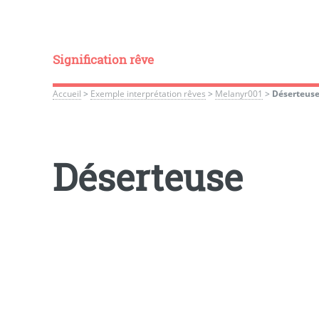
Signification rêve
Accueil
>
Exemple interprétation rêves
>
Melanyr001
>
Déserteus
Déserteuse