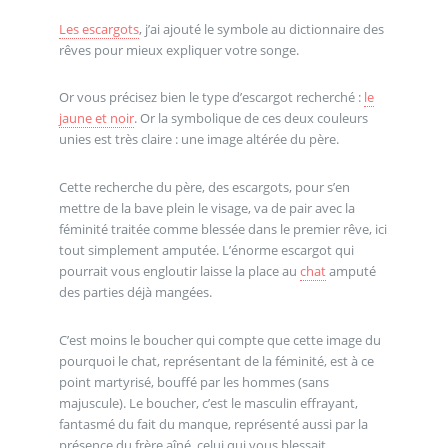
Les escargots
, j’ai ajouté le symbole au dictionnaire des
rêves pour mieux expliquer votre songe.
Or vous précisez bien le type d’escargot recherché :
le
jaune et noir
. Or la symbolique de ces deux couleurs
unies est très claire : une image altérée du père.
Cette recherche du père, des escargots, pour s’en
mettre de la bave plein le visage, va de pair avec la
féminité traitée comme blessée dans le premier rêve, ici
tout simplement amputée. L’énorme escargot qui
pourrait vous engloutir laisse la place au
chat
amputé
des parties déjà mangées.
C’est moins le boucher qui compte que cette image du
pourquoi le chat, représentant de la féminité, est à ce
point martyrisé, bouffé par les hommes (sans
majuscule). Le boucher, c’est le masculin effrayant,
fantasmé du fait du manque, représenté aussi par la
présence du frère aîné, celui qui vous blessait