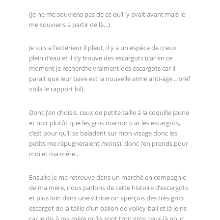
(Je ne me souviens pas de ce qu’il y avait avant mais je
me souviens a partir de là...)
Je suis a l’extérieur il pleut, il y a un espèce de creux
plein d’eau et il s’y trouve des escargots (car en ce
moment je recherche vraiment des escargots car il
parait que leur bave est la nouvelle arme anti-age... bref
voila le rapport lol).
Donc j’en choisis, ceux de petite taille à la coquille jaune
et noir plutôt que les gros marron (car les escargots,
c’est pour qu’il se baladent sur mon visage donc les
petits me répugneraient moins), donc j’en prends pour
moi et ma mère...
Ensuite je me retrouve dans un marché en compagnie
de ma mère, nous parlons de cette histoire d’escargots
et plus loin dans une vitrine on aperçois des très gros
escargot de la taille d’un ballon de volley-ball et là je ris
car je dis à ma mère qu’ils sont trop gros ceux-là pour