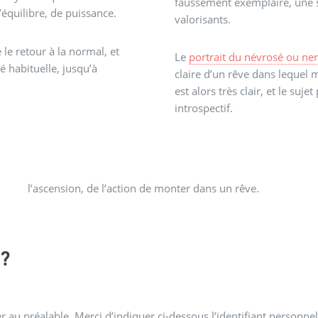
faussement exemplaire, une s
équilibre, de puissance.
valorisants.
 le retour à la normal, et
Le
portrait du névrosé ou ne
 habituelle, jusqu’à
claire d’un rêve dans lequel
est alors très clair, et le suj
introspectif.
l’ascension, de l’action de monter dans un rêve.
?
 au préalable. Merci d’indiquer ci-dessous l’identifiant personnel 