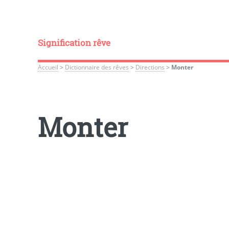
Signification rêve
Accueil
>
Dictionnaire des rêves
>
Directions
>
Monter
Monter