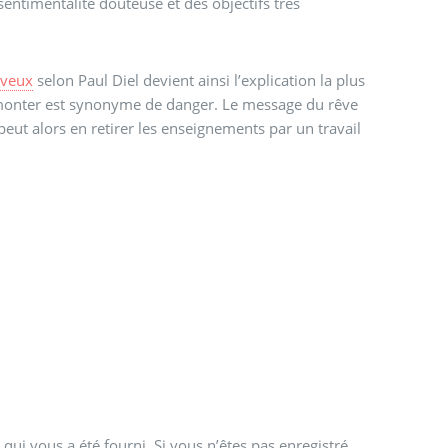
entimentalité douteuse et des objectifs très
rveux
selon Paul Diel devient ainsi l’explication la plus
 monter est synonyme de danger. Le message du rêve
et peut alors en retirer les enseignements par un travail
qui vous a été fourni. Si vous n’êtes pas enregistré,