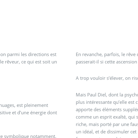
ion parmi les directions est
En revanche, parfois, le rêve
 le rêveur, ce qui est soit un
passerait-il si cette ascension 
A trop vouloir s’élever, on 
Mais Paul Diel, dont la psych
plus intéressante qu’elle est
 nuages, est pleinement
apporte des éléments supplém
itive et d’une énergie dont
comme un esprit exalté, qui s
riche, mais porté par une faus
un idéal, et de dissimuler ce
père symbolique notamment.