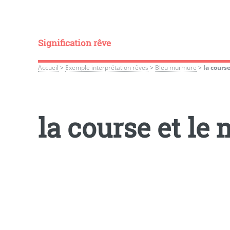
Signification rêve
Accueil
>
Exemple interprétation rêves
>
Bleu murmure
>
la course
la course et le 