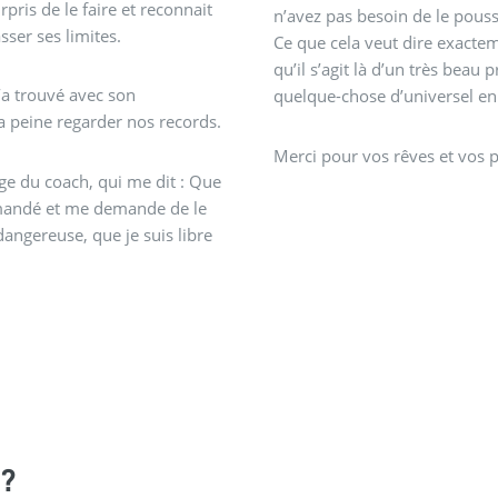
urpris de le faire et reconnait
n’avez pas besoin de le pouss
asser ses limites.
Ce que cela veut dire exactem
qu’il s’agit là d’un très beau
’a trouvé avec son
quelque-chose d’universel en 
 a peine regarder nos records.
Merci pour vos rêves et vos p
age du coach, qui me dit : Que
demandé et me demande de le
dangereuse, que je suis libre
?