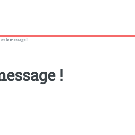
 et le message !
message !