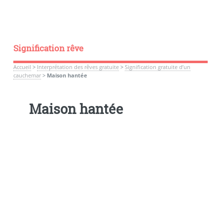
Signification rêve
Accueil
>
Interprétation des rêves gratuite
>
Signification gratuite d’un
cauchemar
>
Maison hantée
Maison hantée