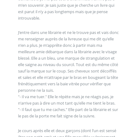
m’en souvenir. Je sais juste que je cherche un livre qui
est parut il n’y a pas longtemps mais que je pense
introuvable.
J’entre dans une librairie et ne le trouve pas et vais donc
me renseigner auprès de la livreuse qui me dit qu’elle
n’en a plus. Je m’apprête donc à partir mais ma
meilleure amie débarque dans la librairie avec le visage
blessé. Elle a un bleu, une marque de strangulation et
elle saigne au niveau du sourcil. Tout est du même côté
sauf la marque sur le coup. Ses cheveux sont décoiffés
et sales et elle m’attrape par le bras en bougeant la tête
frénétiquement vers la baie vitrée pour vérifier que
personne ne la suis.
"- Il va me tuer." Elle le répète mais je ne réagis pas, je
n’arrive pas à dire un mot tant qu’elle me tient le bras.
"- Il faut que tu me caches." Elle part de la librairie et sur
le pas de la porte me fait signe de la suivre.
Je cours après elle et deux garçons (dont l’un est sensé
être son petit-ami) et une fille maquillée vulgairement