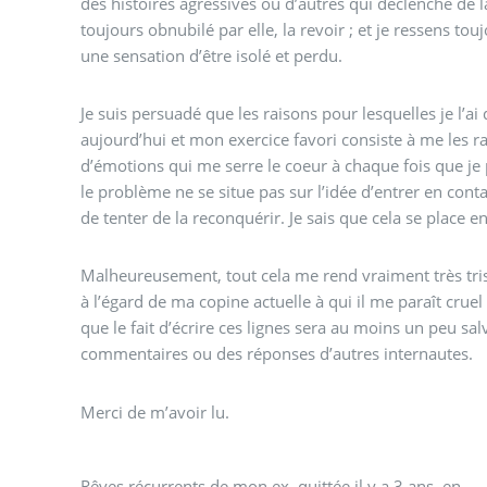
des histoires agressives ou d’autres qui déclenche de l
toujours obnubilé par elle, la revoir ; et je ressens to
une sensation d’être isolé et perdu.
Je suis persuadé que les raisons pour lesquelles je l’ai
aujourd’hui et mon exercice favori consiste à me les ra
d’émotions qui me serre le coeur à chaque fois que je 
le problème ne se situe pas sur l’idée d’entrer en contac
de tenter de la reconquérir. Je sais que cela se place
Malheureusement, tout cela me rend vraiment très trist
à l’égard de ma copine actuelle à qui il me paraît cruel 
que le fait d’écrire ces lignes sera au moins un peu s
commentaires ou des réponses d’autres internautes.
Merci de m’avoir lu.
Rêves récurrents de mon ex, quittée il y a 3 ans, en