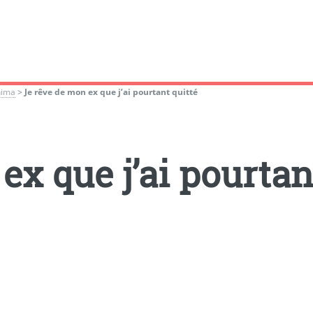
nima
>
Je rêve de mon ex que j’ai pourtant quitté
ex que j’ai pourtan