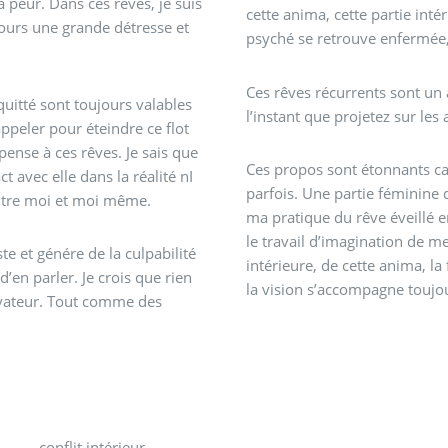
a peur. Dans ces rêves, je suis
cette anima, cette partie inté
ujours une grande détresse et
psyché se retrouve enfermée, 
Ces rêves récurrents sont un
 quitté sont toujours valables
l’instant que projetez sur les
ppeler pour éteindre ce flot
pense à ces rêves. Je sais que
Ces propos sont étonnants car
t avec elle dans la réalité nI
parfois. Une partie féminine 
 entre moi et moi même.
ma pratique du rêve éveillé
le travail d’imagination de m
e et génére de la culpabilité
intérieure, de cette anima, la
d’en parler. Je crois que rien
la vision s’accompagne toujo
alvateur. Tout comme des
conflit intérieur.