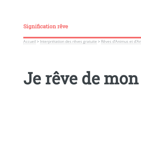
Signification rêve
Accueil
>
Interprétation des rêves gratuite
>
Rêves d’Animus et d’A
Je rêve de mon 