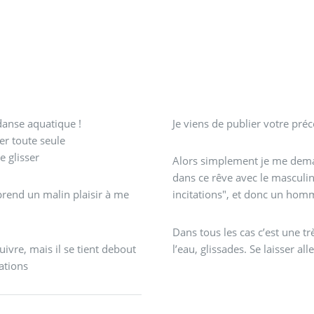
anse aquatique !
Je viens de publier votre pré
er toute seule
e glisser
Alors simplement je me dema
dans ce rêve avec le mascul
 prend un malin plaisir à me
incitations", et donc un homm
Dans tous les cas c’est une tr
uivre, mais il se tient debout
l’eau, glissades. Se laisser alle
ations