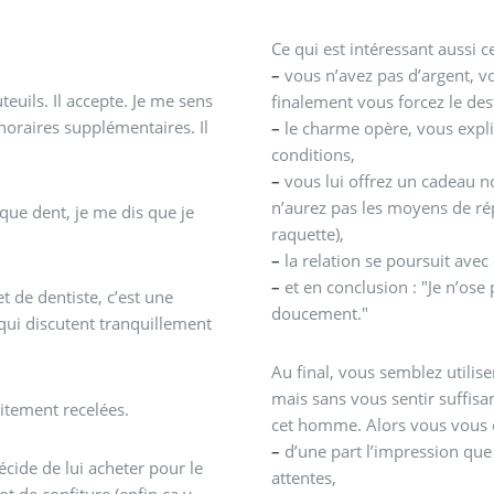
Ce qui est intéressant aussi c
–
vous n’avez pas d’argent, vo
euils. Il accepte. Je me sens
finalement vous forcez le des
noraires supplémentaires. Il
–
le charme opère, vous expliq
conditions,
–
vous lui offrez un cadeau no
n’aurez pas les moyens de ré
que dent, je me dis que je
raquette),
–
la relation se poursuit avec
–
et en conclusion : "Je n’ose p
t de dentiste, c’est une
doucement."
qui discutent tranquillement
Au final, vous semblez utilis
mais sans vous sentir suffis
aitement recelées.
cet homme. Alors vous vous o
–
d’une part l’impression que
écide de lui acheter pour le
attentes,
t de confiture (enfin ça y