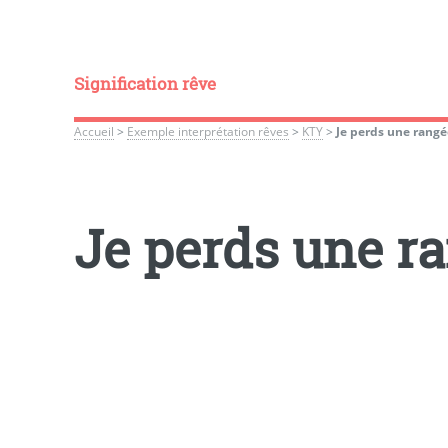
Signification rêve
Accueil
>
Exemple interprétation rêves
>
KTY
>
Je perds une rangée
Je perds une ra