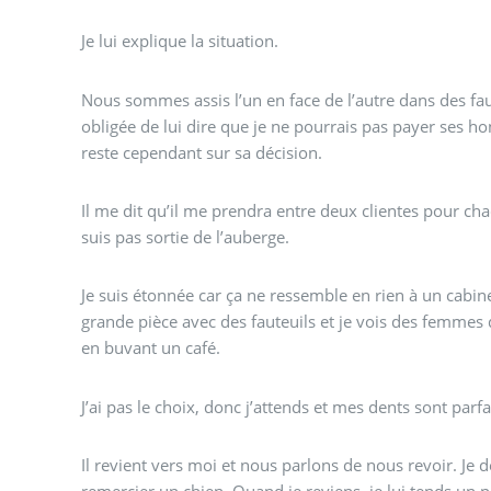
Je lui explique la situation.
Nous sommes assis l’un en face de l’autre dans des faut
obligée de lui dire que je ne pourrais pas payer ses ho
reste cependant sur sa décision.
Il me dit qu’il me prendra entre deux clientes pour cha
suis pas sortie de l’auberge.
Je suis étonnée car ça ne ressemble en rien à un cabine
grande pièce avec des fauteuils et je vois des femmes 
en buvant un café.
J’ai pas le choix, donc j’attends et mes dents sont parf
Il revient vers moi et nous parlons de nous revoir. Je d
remercier un chien. Quand je reviens, je lui tends un po