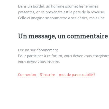
Dans un bordel, un homme soumet les femmes
voix lui suggère qu’il ne le faut pas. En se refusant au
présentes, or ce proxénète est le père de la rêveuse.
Celle-ci imagine se soumettre à ses désirs, mais une
Un message, un commentaire 
Forum sur abonnement
Pour participer à ce forum, vous devez vous enregistrer
vous devez vous inscrire.
Connexion
|
S’inscrire
|
mot de passe oublié ?