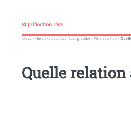
Signification rêve
Accueil
>
Interprétation des rêves gratuite
>
Rêve oedipien
>
Quell
Quelle relation