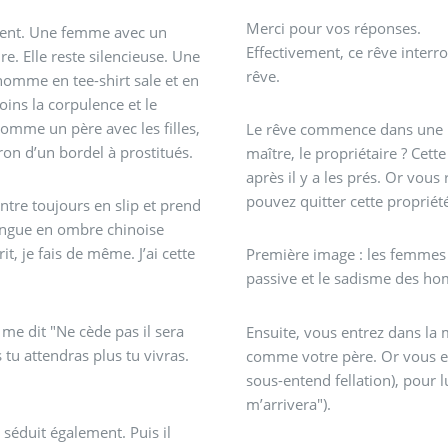
Merci pour vos réponses.
vivent. Une femme avec un
Effectivement, ce rêve interr
e. Elle reste silencieuse. Une
rêve.
 homme en tee-shirt sale et en
ins la corpulence et le
comme un père avec les filles,
Le rêve commence dans une "p
ron d’un bordel à prostitués.
maître, le propriétaire ? Cet
après il y a les prés. Or vous
pouvez quitter cette propriét
tre toujours en slip et prend
istingue en ombre chinoise
, je fais de même. J’ai cette
Première image : les femmes 
passive et le sadisme des ho
t me dit "Ne cède pas il sera
Ensuite, vous entrez dans la
u attendras plus tu vivras.
comme votre père. Or vous e
sous-entend fellation), pour lu
m’arrivera").
 séduit également. Puis il