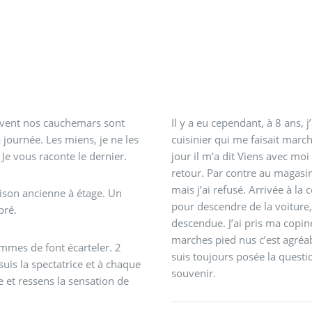
uvent nos cauchemars sont
Il y a eu cependant, à 8 ans, j’
 journée. Les miens, je ne les
cuisinier qui me faisait march
Je vous raconte le dernier.
jour il m’a dit Viens avec moi 
retour. Par contre au magasi
mais j’ai refusé. Arrivée à la collo, j’ai paniqué,
aison ancienne à étage. Un
pour descendre de la voiture,
pré.
descendue. J’ai pris ma copine
marches pied nus c’est agréabl
emmes de font écarteler. 2
suis toujours posée la questio
uis la spectatrice et à chaque
souvenir.
e et ressens la sensation de