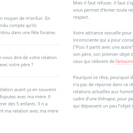
Mais il faut refuser, il faut 
vous permet d’éviter toute re
respect.
 un moyen de m’enfuir. En
endu compte qu’ils
tinu dans une fête foraine.
Votre attirance sexuelle pour 
inconsciente qui a pour cons
("Puis il partit avec une autre"
son père, son premier objet 
z-vous dire de votre relation
ceux qui relèvent de
fantasm
avec votre père ?
Pourquoi ce rêve, pourquoi de
n’a pas de réponse dans ce rê
elation avant ça en souvenir
relations actuelles aux homme
disputes avec ma mère. Il
cadre d’une thérapie, pour p
rer des 5 enfants. Il n a
qui dépassent un peu l’objet d
nt ma relation avec ma mère