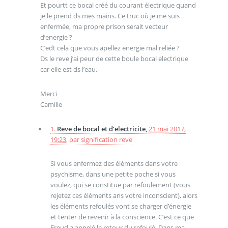
Et pourtt ce bocal créé du courant électrique quand
je le prend ds mes mains. Ce truc où je me suis
enfermée, ma propre prison serait vecteur
d’energie ?
C’edt cela que vous apellez energie mal reliée ?
Ds le reve j’ai peur de cette boule bocal electrique
car elle est ds l’eau.
Merci
Camille
1.
Reve de bocal et d’electricite,
21 mai 2017,
19:23
,
par
signification reve
Si vous enfermez des éléments dans votre
psychisme, dans une petite poche si vous
voulez, qui se constitue par refoulement (vous
rejetez ces éléments ans votre inconscient), alors
les éléments refoulés vont se charger d’énergie
et tenter de revenir à la conscience. C’est ce que
Freud a appelé le retour du refoulé. Dans ma