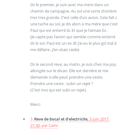
Ds le premier, je suis avec ma mere dans un
chemin de campagne. Au sol une sorte d’ombre
tres tres grande. C’est celle d’un avion. Cela fait c
une tache au sol, je dis alors à ma mère que c’est
Paul qui est enterré là. Et que je l’aimais bc.
(Je capte pas l’avion qui semble comme enterré
ds le sol. Paul est un ex dt j’ai eu le plus gd mal à
me défaire...J’en etais raide)
Ds le second reve, au matin, je suis chez ma psy,
allongée sur le divan. Elle est derrière et me
demande si elle peut prendre une veste.
Prendre une veste : subir un rejet ?
(C’est moi qui est subi un rejet).
Merci
3.
Reve de bocal et d’electricite,
3 juin 2017,
21:30
,
par
Cami