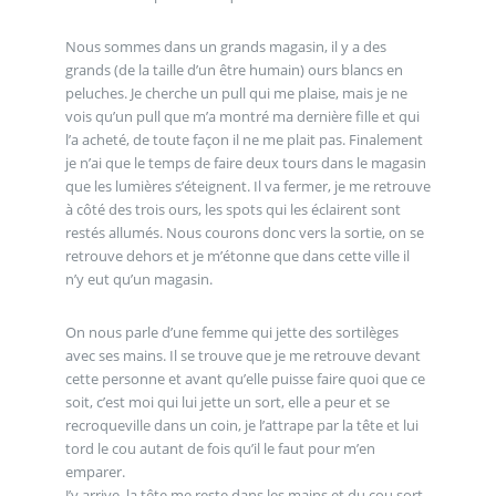
Nous sommes dans un grands magasin, il y a des
grands (de la taille d’un être humain) ours blancs en
peluches. Je cherche un pull qui me plaise, mais je ne
vois qu’un pull que m’a montré ma dernière fille et qui
l’a acheté, de toute façon il ne me plait pas. Finalement
je n’ai que le temps de faire deux tours dans le magasin
que les lumières s’éteignent. Il va fermer, je me retrouve
à côté des trois ours, les spots qui les éclairent sont
restés allumés. Nous courons donc vers la sortie, on se
retrouve dehors et je m’étonne que dans cette ville il
n’y eut qu’un magasin.
On nous parle d’une femme qui jette des sortilèges
avec ses mains. Il se trouve que je me retrouve devant
cette personne et avant qu’elle puisse faire quoi que ce
soit, c’est moi qui lui jette un sort, elle a peur et se
recroqueville dans un coin, je l’attrape par la tête et lui
tord le cou autant de fois qu’il le faut pour m’en
emparer.
J’y arrive, la tête me reste dans les mains et du cou sort