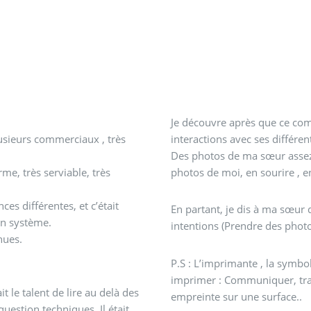
Je découvre après que ce com
lusieurs commerciaux , très
interactions avec ses différen
Des photos de ma sœur assez f
arme, très serviable, très
photos de moi, en sourire , en
es différentes, et c’était
En partant, je dis à ma sœur 
on système.
intentions (Prendre des phot
nues.
P.S : L’imprimante , la symbol
imprimer : Communiquer, tra
t le talent de lire au delà des
empreinte sur une surface..
uestion techniques. Il était