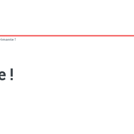
imante !
 !