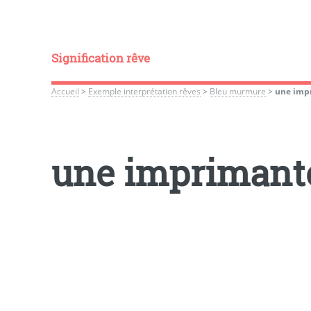
Signification rêve
Accueil
>
Exemple interprétation rêves
>
Bleu murmure
>
une impr
une imprimante