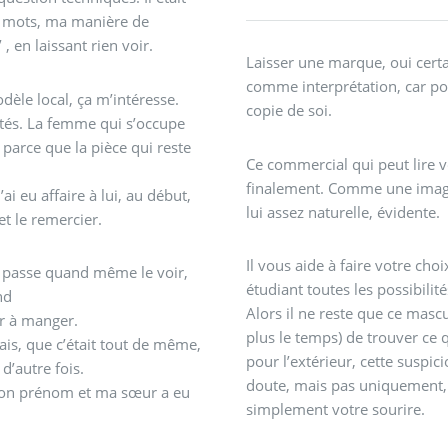
s mots, ma manière de
 en laissant rien voir.
Laisser une marque, oui certa
comme interprétation, car po
èle local, ça m’intéresse.
copie de soi.
lités. La femme qui s’occupe
parce que la pièce qui reste
Ce commercial qui peut lire 
finalement. Comme une image 
ai eu affaire à lui, au début,
lui assez naturelle, évidente.
et le remercier.
Il vous aide à faire votre ch
je passe quand même le voir,
étudiant toutes les possibilité
nd
Alors il ne reste que ce masc
ner à manger.
plus le temps) de trouver ce q
tais, que c’était tout de même,
pour l’extérieur, cette suspic
 d’autre fois.
doute, mais pas uniquement, ca
it mon prénom et ma sœur a eu
simplement votre sourire.