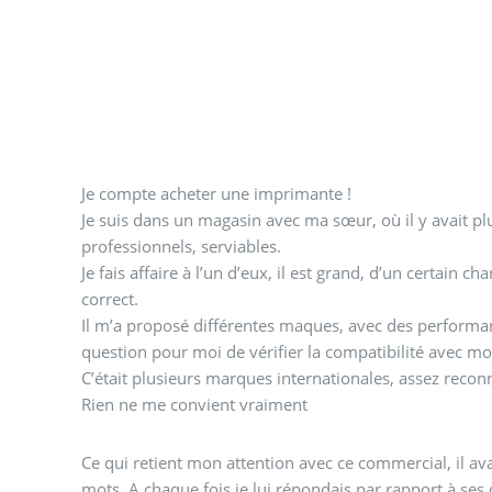
Je compte acheter une imprimante !
Je suis dans un magasin avec ma sœur, où il y avait p
professionnels, serviables.
Je fais affaire à l’un d’eux, il est grand, d’un certain ch
correct.
Il m’a proposé différentes maques, avec des performanc
question pour moi de vérifier la compatibilité avec m
C’était plusieurs marques internationales, assez recon
Rien ne me convient vraiment
Ce qui retient mon attention avec ce commercial, il avai
mots. A chaque fois je lui répondais par rapport à ses q