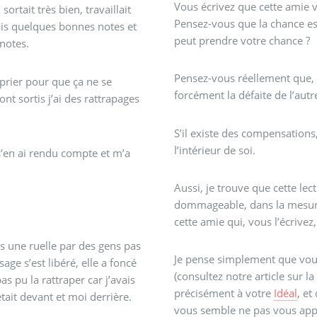
Vous écrivez que cette amie 
ortait très bien, travaillait
Pensez-vous que la chance est
vais quelques bonnes notes et
peut prendre votre chance ?
notes.
Pensez-vous réellement que, 
 prier pour que ça ne se
forcément la défaite de l’autr
ont sortis j’ai des rattrapages
S’il existe des compensations,
l’intérieur de soi.
s’en ai rendu compte et m’a
Aussi, je trouve que cette lec
dommageable, dans la mesure 
cette amie qui, vous l’écrivez
ans une ruelle par des gens pas
Je pense simplement que vou
sage s’est libéré, elle a foncé
(consultez notre article sur l
pas pu la rattraper car j’avais
précisément à votre
Idéal
, et
était devant et moi derrière.
vous semble ne pas vous app