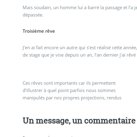
Mais soudain, un homme lui a barré la passage et l’a je l
dépassée.
Troisième rêve
J’en ai fait encore un autre qui s’est réalisé cette année
de stage que je vise depuis un an, l’an dernier j’ai rêvé q
Ces rêves sont importants car ils permettent
incapables de saisir la différence entre notre intérieur
d’illustrer à quel point parfois nous sommes
manipulés par nos propres projections, rendus
Un message, un commentaire 