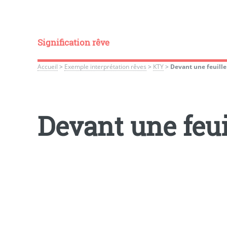
Signification rêve
Accueil
>
Exemple interprétation rêves
>
KTY
>
Devant une feuille
Devant une feui