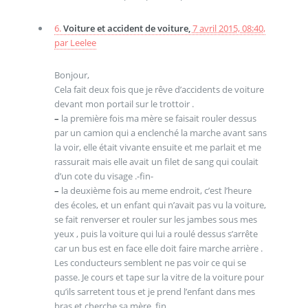
6.
Voiture et accident de voiture,
7 avril 2015, 08:40
,
par
Leelee
Bonjour,
Cela fait deux fois que je rêve d’accidents de voiture
devant mon portail sur le trottoir .
–
la première fois ma mère se faisait rouler dessus
par un camion qui a enclenché la marche avant sans
la voir, elle était vivante ensuite et me parlait et me
rassurait mais elle avait un filet de sang qui coulait
d’un cote du visage .-fin-
–
la deuxième fois au meme endroit, c’est l’heure
des écoles, et un enfant qui n’avait pas vu la voiture,
se fait renverser et rouler sur les jambes sous mes
yeux , puis la voiture qui lui a roulé dessus s’arrête
car un bus est en face elle doit faire marche arrière .
Les conducteurs semblent ne pas voir ce qui se
passe. Je cours et tape sur la vitre de la voiture pour
qu’ils sarretent tous et je prend l’enfant dans mes
bras et cherche sa mère..fin