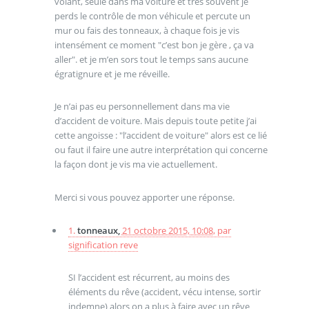
volant, seule dans ma voiture et très souvent je
perds le contrôle de mon véhicule et percute un
mur ou fais des tonneaux, à chaque fois je vis
intensément ce moment "c’est bon je gère , ça va
aller". et je m’en sors tout le temps sans aucune
égratignure et je me réveille.
Je n’ai pas eu personnellement dans ma vie
d’accident de voiture. Mais depuis toute petite j’ai
cette angoisse : "l’accident de voiture" alors est ce lié
ou faut il faire une autre interprétation qui concerne
la façon dont je vis ma vie actuellement.
Merci si vous pouvez apporter une réponse.
1.
tonneaux,
21 octobre 2015, 10:08
,
par
signification reve
SI l’accident est récurrent, au moins des
éléments du rêve (accident, vécu intense, sortir
indemne) alors on a plus à faire avec un rêve