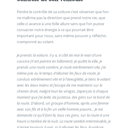
Perdre le contrôle de sa voiture c’est observer que l’on
ne maîtrise pas la direction que prend notre vie, que
celle-ci avance à une folle allure sans que l’on puisse
consacrer notre énergie à ce qui pourrait être
important pour nous, sans même pouvoir y réfléchir,
cramponné au volant.
Je prends la voiture. Il y a, à côté de moi le mari d’une
cousine (Il est peintre en bâtiment). Je quitte la ville, je
prends une route sombre, je roule extrêmement vite, j’ai
même pas eu le temps d’allumer les feux de route. Je
conduis extrêmement vite et à l’aveuglette, je tiens le volant
avec les deux mains et j’essaye de me maintenir sur le
chemin droit, malgré tout les virages. J’aperçois à chaque
moment que j’ai évité, de justesse, des gens sur la bord de
la route. D’abord, un groupe d’homme, après une femme
avec son fils et à la fin un veille homme pauvre... Je me
demande ce qu’il font là, tous ces gens, sur la route à une
heure si tardive de la nuit. La route semble interminable, je
n’arrive toujours à voir, ni à allumer les feux, la voiture