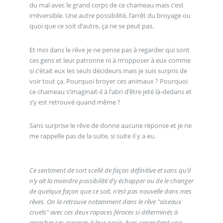
du mal avec le grand corps de ce chameau mais c’est
irréversible. Une autre possibilité, l’arrêt du broyage ou
quoi que ce soit d’autre, ça ne se peut pas.
Et moi dans le rêve je ne pense pas à regarder qui sont
ces gens et leur patronne ni à m’opposer à eux comme
si c’était eux les seuls décideurs mais je suis surpris de
voir tout ça. Pourquoi broyer ces animaux ? Pourquoi
ce chameau s’imaginait-il à l’abri d’être jeté là-dedans et
s’y est retrouvé quand même ?
Sans surprise le rêve de donne aucune réponse et je ne
me rappelle pas de la suite, si suite il y a eu.
Ce sentiment de sort scellé de façon définitive et sans qu’il
n’y ait la moindre possibilité d’y échapper ou de le changer
de quelque façon que ce soit, n’est pas nouvelle dans mes
rêves. On la retrouve notamment dans le rêve "oiseaux
cruels" avec ces deux rapaces féroces si déterminés à
arracher ses organes à leur proie. Avec cependant une