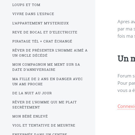
LOUPS ET TOM
VIVRE DANS L’ESPACE
Apres av
acheter
L’APPARTEMENT MYSTERIEUX
par ma s
REVE DE BOCAL ET D’ELECTRICITE
fois ma
PIRATAGE TÉL + CHAT ÉCHANGÉ
RÊVER DE PRÉSENTER L’HOMME AIMÉ A
Un m
UN ONCLE DÉCÉDÉ
MON COMPAGNON ME MENT SUR SA
DATE D’ANNIVERSAIRE
Forum s
MA FILLE DE 2 ANS EN DANGER AVEC
Pour par
UN AMI PROCHE
vous a é
DE LA NUIT AU JOUR
RÊVER DE L’HOMME QUI ME PLAIT
Connexi
SECRÈTEMENT
MON BÉBÉ ENLEVÉ
VIOL ET TENTATIVE DE MEURTRE
ENFERMÉE DANS UN CENTRE