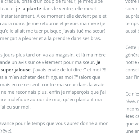
je craque, prise d’un coup de fureur, je m’équipe
votre 
uteau et
je la plante
dans le ventre, elle meurt
soeur 
instantanément. A ce moment elle devient pale et
auprès
 aura noire. Je me retourne et je vois ma mère (je
temps 
qu’elle allait me tuer puisque j’avais tué ma sœur)
aussi 
mençait a pleurer et à la prendre dans ses bras.
Cette 
 jours plus tard on va au magasin, et là ma mère
généra
nde un avis sur ce vêtement pour ma sœur.
Je
notre
 super jalouse
, j’avais envie de lui dire :" et moi ?!!
consci
s a m’en acheter des fringues moi ?" (alors que
par l’
jamais eu ce ressenti contre ma sœur dans la vraie
Ce n’e
oire maléfique autour de moi, qu’en plantant ma
rêve, 
l’ai eu sur moi.
incons
êtes c
’avance pour le temps que vous aurez donné a mon
que vo
(rêve).
une am