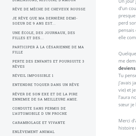
Un jour 
DIMENSIONS, HISTOIRE D’AMOUR
d’un co
RÊVE DE MÊCHE DE CHEVEUX ROUSSE
presque 
JE RÊVE QUE MA DERNIÈRE DEMI-
perd son
SOEUR DE 9 ANS EST...
pensais 
UNE ÉCOLE, DES JOURNAUX, DES
elle com
FILLES ET DES...
PARTICIPER À LA CÉSARIENNE DE MA
FILLE
Quelques
me dema
PERTE DES ENFANTS ET POURSUITE 3
RÊVES
deviens
Tu pense
RÉVEIL IMPOSSIBLE 1
j’avais 
ENTENDRE TOQUER DANS UN RÊVE
vie) et je ne me reconnais plus, enfin je m’aperçois que j’ai
RÊVER DE SON EXE ET DE LA PIRE
l’aura n
ENNEMIE DE SA MEILLEURE AMIE.
sœur je 
CONDUITE SANS PERMIS DE
L’AUTOMOBILE D UN PROCHE
Merci d
CARAMBOLAGE ET VIVANTE
histoire 
ENLÈVEMENT ANIMAL