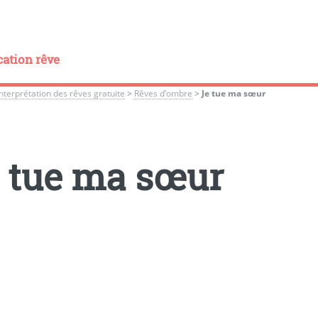
cation rêve
Interprétation des rêves gratuite
>
Rêves d’ombre
>
Je tue ma sœur
 tue ma sœur