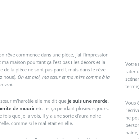
n rêve commence dans une pièce, j’ai l’impression
t ma maison pourtant ça l’est pas ( les décors et la
Votre 
ie de la pièce ne sont pas pareil, mais dans le rêve
rater 
ez nous).
On est moi, ma sœur et ma mère comme à la
scénar
n vrai.
terme)
sœur m’harcèle elle me dit que
je suis une merde
,
Vous ê
mérite de mourir
etc.. et ça pendant plusieurs jours.
l’écri
 fois que je la vois, il y a une sorte d’aura noire
ne pou
’elle, comme si le mal était en elle.
person
haine,