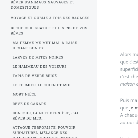
RÊVER D’ANIMAUX SAUVAGES ET
DOMESTIQUES
VOYAGE ET OUBLIE 3 FOIS DES BAGAGES
RECHERCHE GRATUITE DU SENS DE VOS
RÊVES
MA FEMME ME MET MAL À L’AISE
DEVANT SON EX...
Alors mo
LARVES DE MITES NOIRES
que c’es
LE HAMMEAU DES VOLEURS
superfic
c’est ch
TAPIS DE VERRE BRISÉ
maison e
LE FERMIER, LE CHIEN ET MOI
MORT NIÈCE
Puis ma 
RÊVE DE CANAPÉ
que
je 
BONJOUR, LA NUIT DERNIÈRE, J’AI
A chaque
RÊVER DE MES...
autour d
ATTAQUE TERRORISTE, POUVOIR
SURNATUREL, MÉLANGE DES