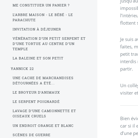
jusqu’au
ME CONSTITUER UN PANIER ?
impossib
l’intéri
L’ARBRE MAISON - LE BÉBÉ - LE
PARACHUTE
flottent
INVITATION À DÉJEUNER
Je suis 
VÉNÉRATION D’UN PETIT SERPENT ET
D’UNE TORTUE AU CENTRE D’UN
faites, m
TEMPLE
petit tr
LA BALEINE ET SON PETIT
interdis 
partir.
YANNICK 22
UNE CACHE DE MARCHANDISES
DÉTOURNÉES A ÉTÉ...
Un coll
visiter 
LE BROYEUR D’ANIMAUX
LE SERPENT POIGNARDÉ
LAVAGE D’UNE CAMIONNETTE ET
OISEAUX CRUELS
Bien évi
car si i
UN ENDROIT ORANGE ET BLANC
d’une pe
SCÈNES DE GUERRE