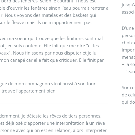
 bord des fenêtres, selon le courant il nous est
jusqu’
le d’ouvrir les fenêtres sinon l’eau pourrait rentrer à
associ
eur. Nous voyons des matelas et des baskets qui
 sur le fleuve mais ils ne m’appartiennent pas.
D’une 
person
avec ma soeur qui trouve que les finitions sont mal
choix 
oi j’en suis contente. Elle fait que me dire "et les
import
avaux". Nous finissons par nous disputer et je lui
menac
mon canapé car elle fait que critiquer. Elle finit par
–
la so
–
l’eau
ègue de mon compagnon vient aussi à son tour
Sur ce
et trouve l’appartement bien.
de cel
qui do
demment, je déteste les rêves de tiers personnes,
l est déjà osé d’apporter une interprétation à un rêve
rsonne avec qui on est en relation, alors interpréter