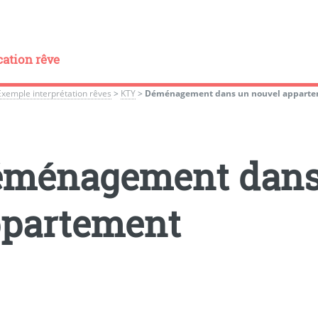
cation rêve
Exemple interprétation rêves
>
KTY
>
Déménagement dans un nouvel appart
ménagement dans
partement