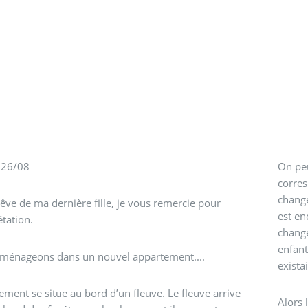
 26/08
On pe
corres
chang
 rêve de ma dernière fille, je vous remercie pour
est en
étation.
change
enfant
ménageons dans un nouvel appartement....
exista
ement se situe au bord d’un fleuve. Le fleuve arrive
Alors 