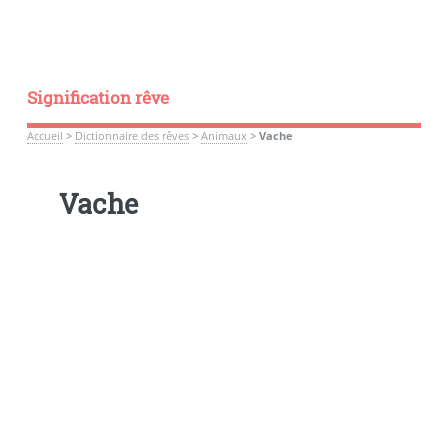
Signification rêve
Accueil
>
Dictionnaire des rêves
>
Animaux
>
Vache
Vache