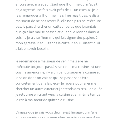
encore avec ma soeur. Sauf que l’homme qui m’avait
déjà agressé une fois avait près de lui un ciseaux, je le
fais remarquer a l’homme mais il ne réagit pas. Je dis à
ma soeur de ne pas rester là, elle non plus ne m’écoute
pas. Je pars chercher un cutteur parce que je sentais
que ça allait mal se passer, et quand je reviens dans la
cuisine je croise l’homme qui fait signer des papiers à
mon agresseur et lui tends le cutteur en lui disant qu’il
allait en avoir besoin.
Je redemande à ma soeur de venir mais elle ne
m’écoute toujours pas (à savoir que ma cuisine est une
cuisine américaine, il y a un bar qui sépare la cuisine et
le salon donc on voit ce qu’il se passe sans être
concrétement dans la pièce). Je repars pour aller me
chercher un autre cuteur et j’entends des cris. Paniquée
je retourne en criant vers la cuisine et en même temps
je cris à ma soeur de quitter la cuisine.
L’image que je vais vous décrire est l’image qui m’a le
plus choquée de tout mon rêve : Je suis donc arrivé en