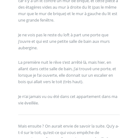
car il y a un lit contre un mur de brique, et cette pièce a
des étagères vides au mur à droite du lit (pas le même
mur que le mur de brique) et le mur à gauche du lit est
une grande fenêtre.
Je ne vois pas le reste du loft à part une porte que
j’ouvre et qui est une petite salle de bain aux murs
aubergine.
La première nuit le rêve s’est arrêté là, mais hier, en
allant dans cette salle de bain, j’ai trouvé une porte, et
lorsque je l’ai ouverte, elle donnait sur un escalier en
bois qui allait vers le toit (très haut).
Je n’ai jamais vu ou été dans cet appartement dans ma
vie éveillée.
Mais ensuite ? On aurait envie de savoir la suite. Qu’y a-
t-il sur le toit, qu’est-ce qui vous empêche de