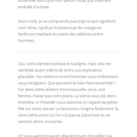
ensemble alors que mon perso n’était pas vraiment
emballé à la base.
Donc voilà, je ne comprends pas trop ce que signifient
c’est rêves. Après je lis beaucoup de manga ou
fanfiction mettant en scène des relations entre
hommes.
Oui, votre dernière phrase le souligne, mais cela me
semblait avant même de la lire une explication
plausible : les relations entre hommes vous intéressent,
vous intriguent. Que peuvent-ils bien faire ensemble ?
Car dans cette relation homosexuelle, vous, une
femme, n’avez pas votre place. La scène vous est donc
interdite, or l’interdit vous redonne un regard de petite
fille sur l’acte sexuel. Le fantasme s’origine facilement là,
dans cette union où l’on n’a pas sa place tout en se
sentant attiré, concerné.
Or vous avez trouvé en rêve le moyen d’accéder à la