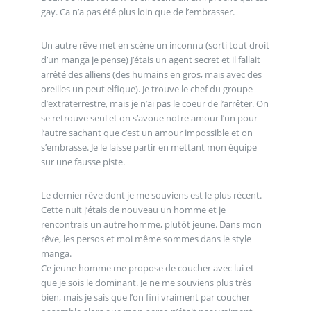
gay. Ca n’a pas été plus loin que de l’embrasser.
Un autre rêve met en scène un inconnu (sorti tout droit
d’un manga je pense) J’étais un agent secret et il fallait
arrêté des alliens (des humains en gros, mais avec des
oreilles un peut elfique). Je trouve le chef du groupe
d’extraterrestre, mais je n’ai pas le coeur de l’arrêter. On
se retrouve seul et on s’avoue notre amour l’un pour
l’autre sachant que c’est un amour impossible et on
s’embrasse. Je le laisse partir en mettant mon équipe
sur une fausse piste.
Le dernier rêve dont je me souviens est le plus récent.
Cette nuit j’étais de nouveau un homme et je
rencontrais un autre homme, plutôt jeune. Dans mon
rêve, les persos et moi même sommes dans le style
manga.
Ce jeune homme me propose de coucher avec lui et
que je sois le dominant. Je ne me souviens plus très
bien, mais je sais que l’on fini vraiment par coucher