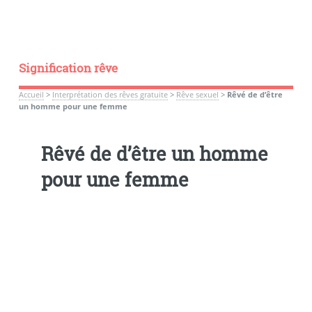
Signification rêve
Accueil
>
Interprétation des rêves gratuite
>
Rêve sexuel
>
Rêvé de d’être
un homme pour une femme
Rêvé de d’être un homme
pour une femme