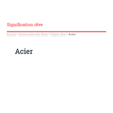
Signification rêve
Accueil
>
Dictionnaire des rêves
>
Objets rêve
>
Acier
Acier