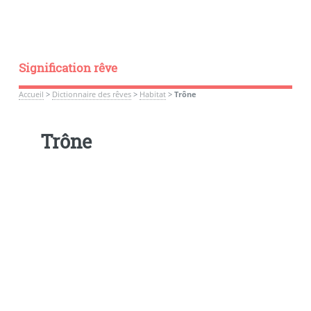
Signification rêve
Accueil
>
Dictionnaire des rêves
>
Habitat
>
Trône
Trône