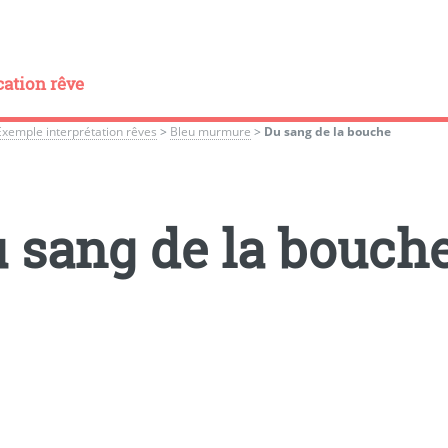
cation rêve
Exemple interprétation rêves
>
Bleu murmure
>
Du sang de la bouche
 sang de la bouch