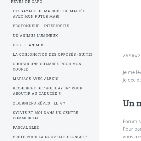
RÊVES DE CARO
L’ESSAYAGE DE MA ROBE DE MARIÉE
AVEC MON FUTUR MARI
PROFONDEUR - INTÉRIORITÉ
UN ANIMUS LUMINEUX
DOS ET ANIMUS
LA CONJONCTION DES OPPOSÉS (SUITE)
26/06/
CHOISIR UNE CHAMBRE POUR MON
COUPLE
Je me lè
je décid
MARIAGE AVEC ALEXIS
RECHERCHE DE "HOLIDAY IN" POUR
ABOUTIR AU CADUCÉE ?!
Un m
2 DERNIERS RÊVES : LE 4 ?
SYLVIE ET MOI DANS UN CENTRE
COMMERCIAL
Forum s
PASCAL ELBÉ
Pour par
vous a é
PRÊTE POUR LA NOUVELLE PLONGÉE !