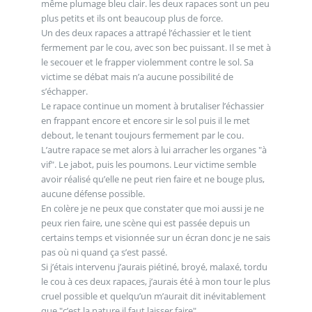
même plumage bleu clair. les deux rapaces sont un peu
plus petits et ils ont beaucoup plus de force.
Un des deux rapaces a attrapé l’échassier et le tient
fermement par le cou, avec son bec puissant. Il se met à
le secouer et le frapper violemment contre le sol. Sa
victime se débat mais n’a aucune possibilité de
s’échapper.
Le rapace continue un moment à brutaliser l’échassier
en frappant encore et encore sir le sol puis il le met
debout, le tenant toujours fermement par le cou.
L’autre rapace se met alors à lui arracher les organes "à
vif". Le jabot, puis les poumons. Leur victime semble
avoir réalisé qu’elle ne peut rien faire et ne bouge plus,
aucune défense possible.
En colère je ne peux que constater que moi aussi je ne
peux rien faire, une scène qui est passée depuis un
certains temps et visionnée sur un écran donc je ne sais
pas où ni quand ça s’est passé.
Si j’étais intervenu j’aurais piétiné, broyé, malaxé, tordu
le cou à ces deux rapaces, j’aurais été à mon tour le plus
cruel possible et quelqu’un m’aurait dit inévitablement
que "c’est la nature il faut laisser faire".