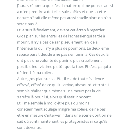
J’aurais répondu que c’est la nature qui me pousse aussi
à m’en prendre à de telles sales bêtes et que si cette
nature n’était elle-même pas aussi cruelle alors on n’en
serait pas là.
Et je suis là finalement, devant cet écran à regarder.
Gros plan sur les entrailles de l’échassier qui tarde à
mourir. Il n’y a pas de sang, seulement le vide à
l’intérieur là où il n’y a plus de poumons. Le deuxième
rapace parait décidé à ne pas s’en tenir là. Ces deux là
ont plus une volonté de punir le plus cruellement
possible leur victime plutôt que la tuer. Et c’est ça qui a
déclenché ma colère.
Autre gros plan sur sa tête, il est de toute évidence
effrayé, effaré de ce qui lui arrive, abasourdi et triste. Il
semble réaliser que même s’il ne meurt pas la vie
s’arrête là pour lui, alors qu’il était innocent.
Et il me semble à moi d’être plus ou moins
consciemment soulagé malgré ma colère, de ne pas
être en mesure d’intervenir dans une scène dont on ne
sait où sont maintenant les protagonistes ni ce qu’ils
sont devenus.