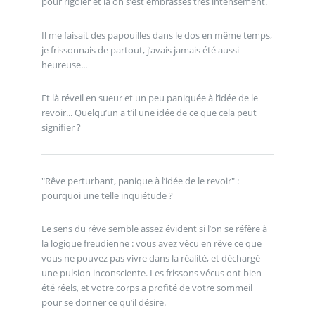
pour rigoler et là on s’est embrassés très intensément.
Il me faisait des papouilles dans le dos en même temps,
je frissonnais de partout, j’avais jamais été aussi
heureuse...
Et là réveil en sueur et un peu paniquée à l’idée de le
revoir... Quelqu’un a t’il une idée de ce que cela peut
signifier ?
"Rêve perturbant, panique à l’idée de le revoir" :
pourquoi une telle inquiétude ?
Le sens du rêve semble assez évident si l’on se réfère à
la logique freudienne : vous avez vécu en rêve ce que
vous ne pouvez pas vivre dans la réalité, et déchargé
une pulsion inconsciente. Les frissons vécus ont bien
été réels, et votre corps a profité de votre sommeil
pour se donner ce qu’il désire.