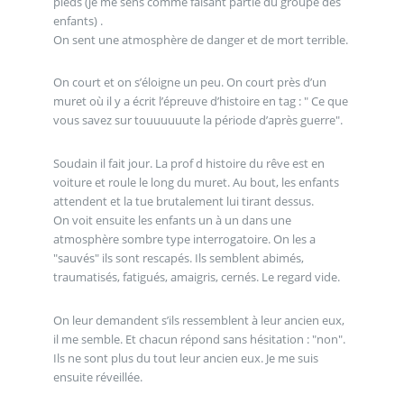
pieds (je me sens comme faisant partie du groupe des
enfants) .
On sent une atmosphère de danger et de mort terrible.
On court et on s’éloigne un peu. On court près d’un
muret où il y a écrit l’épreuve d’histoire en tag : " Ce que
vous savez sur touuuuuute la période d’après guerre".
Soudain il fait jour. La prof d histoire du rêve est en
voiture et roule le long du muret. Au bout, les enfants
attendent et la tue brutalement lui tirant dessus.
On voit ensuite les enfants un à un dans une
atmosphère sombre type interrogatoire. On les a
"sauvés" ils sont rescapés. Ils semblent abimés,
traumatisés, fatigués, amaigris, cernés. Le regard vide.
On leur demandent s’ils ressemblent à leur ancien eux,
il me semble. Et chacun répond sans hésitation : "non".
Ils ne sont plus du tout leur ancien eux. Je me suis
ensuite réveillée.