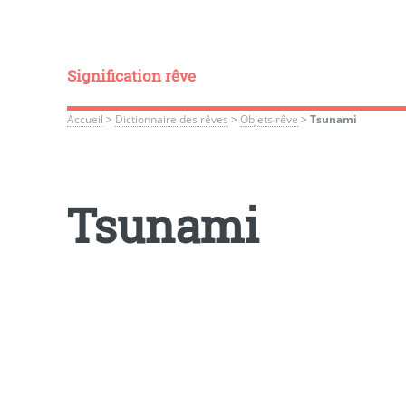
Signification rêve
Accueil
>
Dictionnaire des rêves
>
Objets rêve
>
Tsunami
Tsunami