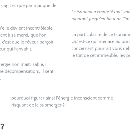
ous agit et que par manque de
Le tsunami a emporté tout, m
montant jusqu’en haut de l’imm
’elle devient incontrôlable,
La particularité de ce tsunam
nt à sa merci, que l’on
Qu’est-ce qui menace aujourd’
c’est que le rêveur perçoit
concernant pourrait vous déb
r qui l’envahit.
le toit de cet immeuble, les p
nergie non maîtrisable, il
e décompensation), il sent
.
risquant de le submerger ?
?