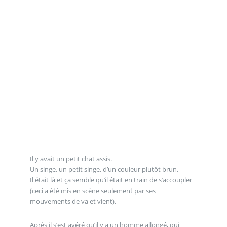
Il y avait un petit chat assis.
Un singe, un petit singe, d’un couleur plutôt brun.
Il était là et ça semble qu’il était en train de s’accoupler
(ceci a été mis en scène seulement par ses
mouvements de va et vient).
Après il s’est avéré qu’il y a un homme allongé, qui