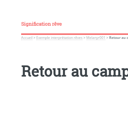
Signification rêve
Accueil
>
Exemple interprétation rêves
>
Melanyr001
>
Retour au
Retour au cam