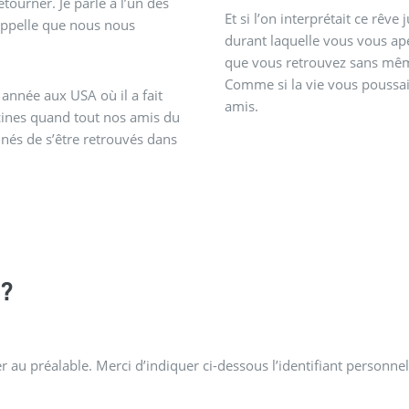
ourner. Je parle à l’un des
Et si l’on interprétait ce rê
appelle que nous nous
durant laquelle vous vous ape
que vous retrouvez sans mêm
Comme si la vie vous poussait
année aux USA où il a fait
amis.
scines quand tout nos amis du
és de s’être retrouvés dans
?
 au préalable. Merci d’indiquer ci-dessous l’identifiant personnel 