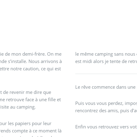
amie de mon demi-frère. On me
le même camping sans nous êt
de s’installe. Nous arrivons à
est midi alors je tente de ret
ettre notre caution, ce qui est
Le rêve commence dans une a
nt de revenir me dire que
retrouve face à une fille et
Puis vous vous perdez, impossi
visite au camping.
rencontrez des amis, puis d’a
Enfin vous retrouvez vers vot
me rends compte à ce moment là