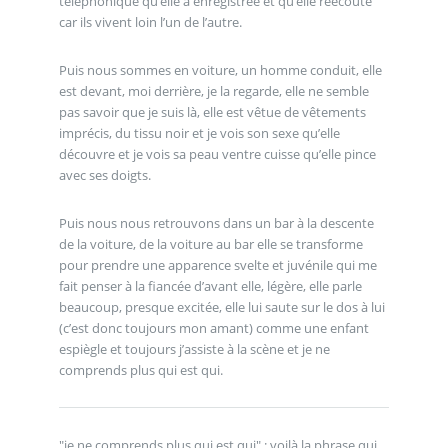
téléphonique qu’elle a enregistrée et qu’elle réécoute
car ils vivent loin l’un de l’autre.
Puis nous sommes en voiture, un homme conduit, elle
est devant, moi derrière, je la regarde, elle ne semble
pas savoir que je suis là, elle est vêtue de vêtements
imprécis, du tissu noir et je vois son sexe qu’elle
découvre et je vois sa peau ventre cuisse qu’elle pince
avec ses doigts.
Puis nous nous retrouvons dans un bar à la descente
de la voiture, de la voiture au bar elle se transforme
pour prendre une apparence svelte et juvénile qui me
fait penser à la fiancée d’avant elle, légère, elle parle
beaucoup, presque excitée, elle lui saute sur le dos à lui
(c’est donc toujours mon amant) comme une enfant
espiègle et toujours j’assiste à la scène et je ne
comprends plus qui est qui.
"je ne comprends plus qui est qui" : voilà la phrase qui