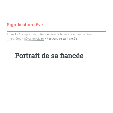
Signification rêve
Accueil
>
Exemple interprétation rêves
>
Séries anciennes de rêves
interprétés
>
Rêves de Claire
>
Portrait de sa fiancée
Portrait de sa fiancée