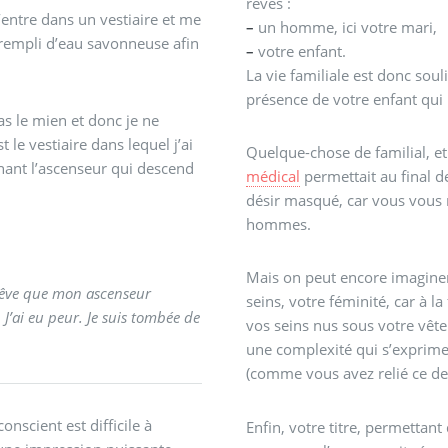
rêves :
entre dans un vestiaire et me
–
un homme, ici votre mari,
rempli d’eau savonneuse afin
–
votre enfant.
La vie familiale est donc sou
présence de votre enfant qui
as le mien et donc je ne
e vestiaire dans lequel j’ai
Quelque-chose de familial, et
nant l’ascenseur qui descend
médical
permettait au final 
désir masqué, car vous vous 
hommes.
Mais on peut encore imaginer
 rêve que mon ascenseur
seins, votre féminité, car à l
 J’ai eu peur. Je suis tombée de
vos seins nus sous votre vêtem
une complexité qui s’exprime 
(comme vous avez relié ce de
nscient est difficile à
Enfin, votre titre, permettant 