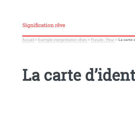
Signification rêve
Accueil
>
Exemple interprétation rêves
>
Pseudo : Fleur
>
La carte 
La carte d’ident