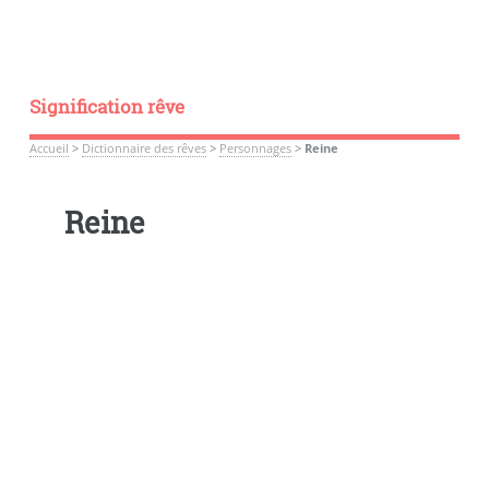
Signification rêve
Accueil
>
Dictionnaire des rêves
>
Personnages
>
Reine
Reine