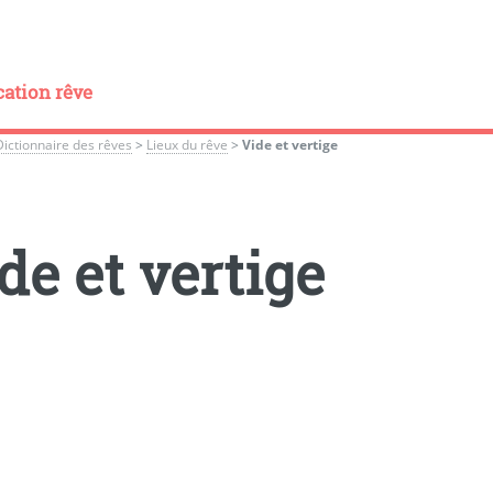
cation rêve
Dictionnaire des rêves
>
Lieux du rêve
>
Vide et vertige
de et vertige