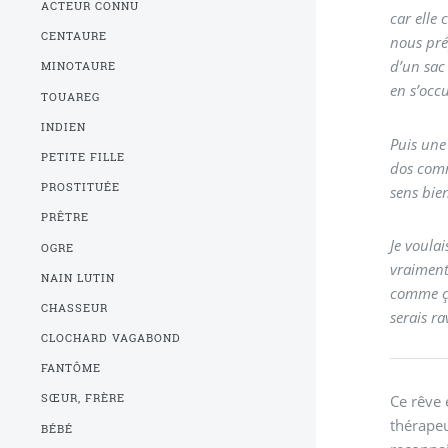
ACTEUR CONNU
car elle 
CENTAURE
nous pré
d’un sac
MINOTAURE
en s’occ
TOUAREG
INDIEN
Puis une 
PETITE FILLE
dos comm
PROSTITUÉE
sens bien
PRÊTRE
Je voulai
OGRE
vraiment
NAIN LUTIN
comme ça,
CHASSEUR
serais ra
CLOCHARD VAGABOND
FANTÔME
Ce rêve 
SŒUR, FRÈRE
thérapeu
BÉBÉ