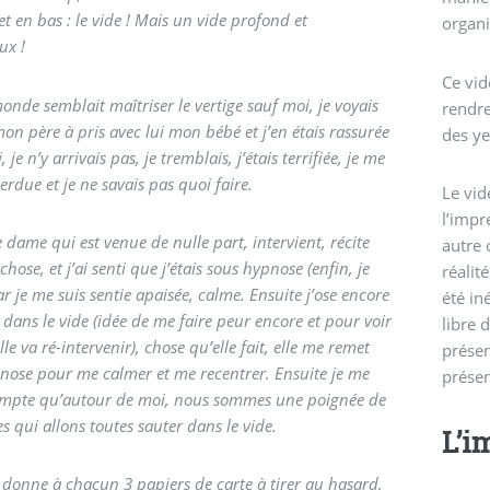
t en bas : le vide ! Mais un vide profond et
organi
ux !
Ce vid
onde semblait maîtriser le vertige sauf moi, je voyais
rendre
mon père à pris avec lui mon bébé et j’en étais rassurée
des ye
 je n’y arrivais pas, je tremblais, j’étais terrifiée, je me
erdue et je ne savais pas quoi faire.
Le vid
l’impr
 dame qui est venue de nulle part, intervient, récite
autre 
hose, et j’ai senti que j’étais sous hypnose (enfin, je
réalit
car je me suis sentie apaisée, calme. Ensuite j’ose encore
été in
 dans le vide (idée de me faire peur encore et pour voir
libre 
elle va ré-intervenir), chose qu’elle fait, elle me remet
présen
nose pour me calmer et me recentrer. Ensuite je me
présen
mpte qu’autour de moi, nous sommes une poignée de
 qui allons toutes sauter dans le vide.
L’i
donne à chacun 3 papiers de carte à tirer au hasard,