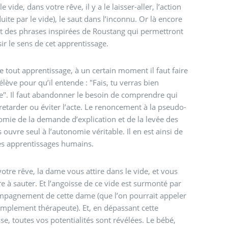
e vide, dans votre rêve, il y a le laisser-aller, l’action
duite par le vide), le saut dans l’inconnu. Or là encore
t des phrases inspirées de Roustang qui permettront
sir le sens de cet apprentissage.
e tout apprentissage, à un certain moment il faut faire
l’élève pour qu’il entende : "Fais, tu verras bien
e". Il faut abandonner le besoin de comprendre qui
 retarder ou éviter l’acte. Le renoncement à la pseudo-
mie de la demande d’explication et de la levée des
 ouvre seul à l’autonomie véritable. Il en est ainsi de
es apprentissages humains.
otre rêve, la dame vous attire dans le vide, et vous
e à sauter. Et l’angoisse de ce vide est surmonté par
mpagnement de cette dame (que l’on pourrait appeler
implement thérapeute). Et, en dépassant cette
se, toutes vos potentialités sont révélées. Le bébé,