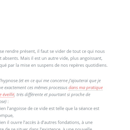
se rendre présent, il faut se vider de tout ce qui nous
t absents. Mais il est un autre vide, plus angoissant,
ué par la mise en suspens de nos repères quotidiens.
l’hypnose
(et en ce qui me concerne j’ajouterai que je
ve exactement ces mêmes processus
dans ma pratique
 éveillé
, très différente et pourtant si proche de
ose)
:
en l’angoisse de ce vide est telle que la séance est
rompue,
en il ouvre l’accès à d’autres fondations, à une
e de se situer dans l’existence, à une nouvelle