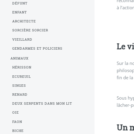
reconnai
DÉFUNT
à l’actio
ENFANT
ARCHITECTE
SORCIÈRE SORCIER
VIEILLARD
Le v
GENDARMES ET POLICIERS
ANIMAUX
Sur la n
HÉRISSON
philosop
ECUREUIL
fin de la
SINGES
RENARD
Sous hyp
pouvoi
DEUX SERPENTS DANS MON LIT
lâcher-pr
OIE
FAON
Un m
BICHE