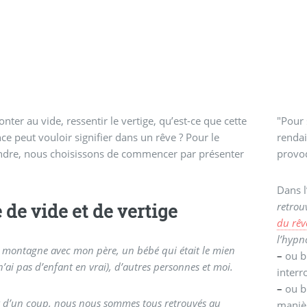
onter au vide, ressentir le vertige, qu’est-ce que cette
"Pour 
ce peut vouloir signifier dans un rêve ? Pour le
rendai
dre, nous choisissons de commencer par présenter
provoq
Dans 
 de vide et de vertige
retrou
du rêve
l’hypn
en montagne avec mon père, un bébé qui était le mien
–
ou bi
n’ai pas d’enfant en vrai), d’autres personnes et moi.
inter
–
ou bi
t d’un coup, nous nous sommes tous retrouvés au
manièr