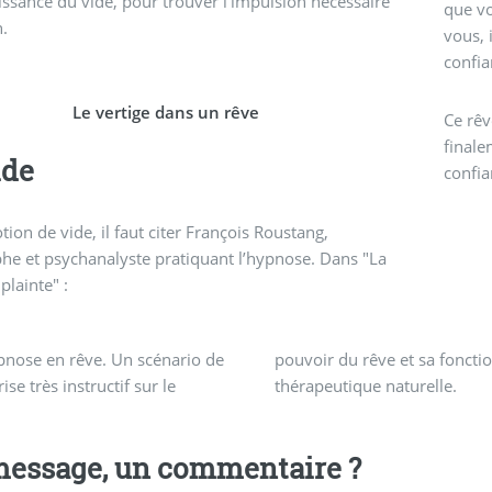
ssance du vide, pour trouver l’impulsion nécessaire
que vo
n.
vous, 
confia
Le vertige dans un rêve
Ce rêv
finale
ide
confia
otion de vide, il faut citer François Roustang,
he et psychanalyste pratiquant l’hypnose. Dans "La
 plainte" :
nose en rêve. Un scénario de
r du rêve et sa fonction
ise très instructif sur le
thérapeutique naturelle.
essage, un commentaire ?