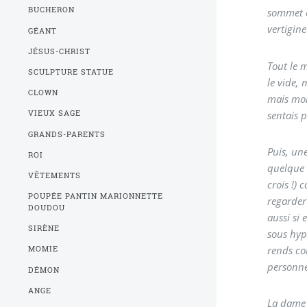
BUCHERON
sommet e
vertigine
GÉANT
JÉSUS-CHRIST
Tout le m
SCULPTURE STATUE
le vide, 
CLOWN
mais moi,
sentais p
VIEUX SAGE
GRANDS-PARENTS
Puis, une
ROI
quelque c
VÊTEMENTS
crois !) 
POUPÉE PANTIN MARIONNETTE
regarder
DOUDOU
aussi si 
SIRÈNE
sous hyp
rends co
MOMIE
personnes
DÉMON
ANGE
La dame 