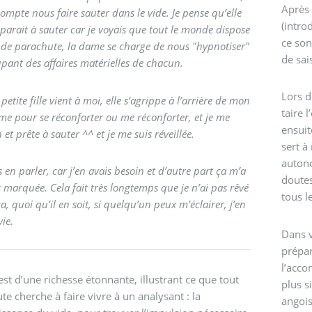
Après l
compte nous faire sauter dans le vide. Je pense qu’elle
(intro
parait à sauter car je voyais que tout le monde dispose
ce son
 de parachute, la dame se charge de nous "hypnotiser"
de sai
upant des affaires matérielles de chacun.
Lors d
petite fille vient à moi, elle s’agrippe à l’arrière de mon
taire 
e pour se réconforter ou me réconforter, et je me
ensuit
 et prête à sauter ^^ et je me suis réveillée.
sert à
autono
s en parler, car j’en avais besoin et d’autre part ça m’a
doutes
 marquée. Cela fait très longtemps que je n’ai pas rêvé
tous l
 quoi qu’il en soit, si quelqu’un peux m’éclairer, j’en
vie.
Dans v
prépar
l’acco
est d’une richesse étonnante, illustrant ce que tout
plus s
te cherche à faire vivre à un analysant : la
angois