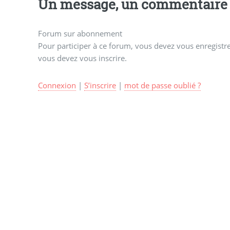
Un message, un commentaire 
Forum sur abonnement
Pour participer à ce forum, vous devez vous enregistrer
vous devez vous inscrire.
Connexion
|
S’inscrire
|
mot de passe oublié ?