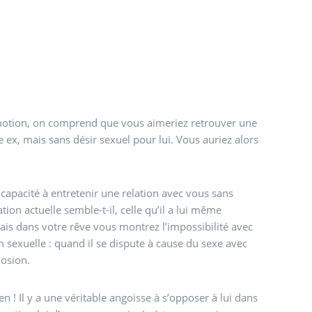
émotion, on comprend que vous aimeriez retrouver une
e ex, mais sans désir sexuel pour lui. Vous auriez alors
capacité à entretenir une relation avec vous sans
uation actuelle semble-t-il, celle qu’il a lui même
ais dans votre rêve vous montrez l’impossibilité avec
on sexuelle : quand il se dispute à cause du sexe avec
losion.
en ! Il y a une véritable angoisse à s’opposer à lui dans