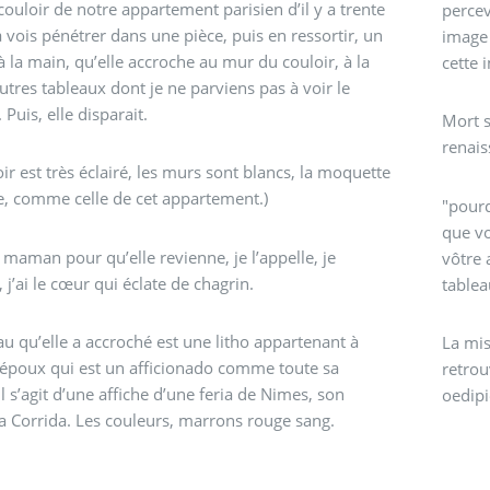
couloir de notre appartement parisien d’il y a trente
percev
la vois pénétrer dans une pièce, puis en ressortir, un
image 
à la main, qu’elle accroche au mur du couloir, à la
cette 
autres tableaux dont je ne parviens pas à voir le
Puis, elle disparait.
Mort s
renais
oir est très éclairé, les murs sont blancs, la moquette
e, comme celle de cet appartement.)
"pourq
que vo
e maman pour qu’elle revienne, je l’appelle, je
vôtre 
, j’ai le cœur qui éclate de chagrin.
tablea
au qu’elle a accroché est une litho appartenant à
La mis
époux qui est un afficionado comme toute sa
retrou
Il s’agit d’une affiche d’une feria de Nimes, son
oedipi
a Corrida. Les couleurs, marrons rouge sang.