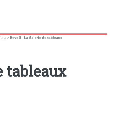
ulia
>
Reve 5 - La Galerie de tableaux
e tableaux