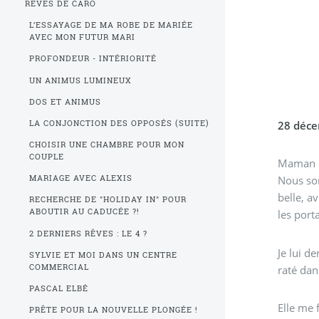
RÊVES DE CARO
L’ESSAYAGE DE MA ROBE DE MARIÉE
AVEC MON FUTUR MARI
PROFONDEUR - INTÉRIORITÉ
UN ANIMUS LUMINEUX
DOS ET ANIMUS
LA CONJONCTION DES OPPOSÉS (SUITE)
28 déc
CHOISIR UNE CHAMBRE POUR MON
COUPLE
Maman e
Nous som
MARIAGE AVEC ALEXIS
belle, a
RECHERCHE DE "HOLIDAY IN" POUR
ABOUTIR AU CADUCÉE ?!
les port
2 DERNIERS RÊVES : LE 4 ?
Je lui d
SYLVIE ET MOI DANS UN CENTRE
COMMERCIAL
raté dans
PASCAL ELBÉ
Elle me 
PRÊTE POUR LA NOUVELLE PLONGÉE !