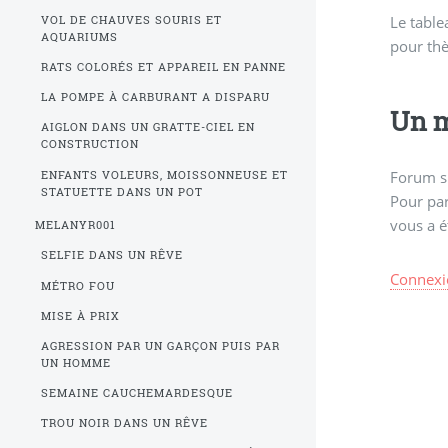
Le table
symbole 
VOL DE CHAUVES SOURIS ET
AQUARIUMS
pour thè
RATS COLORÉS ET APPAREIL EN PANNE
LA POMPE À CARBURANT A DISPARU
Un m
AIGLON DANS UN GRATTE-CIEL EN
CONSTRUCTION
Forum s
ENFANTS VOLEURS, MOISSONNEUSE ET
STATUETTE DANS UN POT
Pour par
vous a é
MELANYR001
SELFIE DANS UN RÊVE
Connexi
MÉTRO FOU
MISE À PRIX
AGRESSION PAR UN GARÇON PUIS PAR
UN HOMME
SEMAINE CAUCHEMARDESQUE
TROU NOIR DANS UN RÊVE