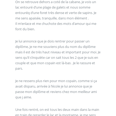
On se retrouve dehors a coté de la cabane, je vois un
lac entouré d’une plage de galets et nous somme
entouréq d’une foret très dense et verte de sapins. Je
me sens apaisée, tranquille, dans mon élément .
Il m’enlace et me chuchote des mots d’amour qui me
font du bien.
Je lui annonce que je dois rentrer pour passer un
diplôme, je ne me souviens plus du nom du diplôme
mais il est de très haut niveau et important pour moi. Je
sens qu’il s’inquiète car on sait tous les 2 que je suis en
couple et que mon copain est là-bas . Je le rassure et
pars.
Je ne ressens plus rien pour mon copain, comme si ça
avait disparu, arrivée à l’école je lui annonce que je
passe mon diplôme et reviens chez mon meilleur ami
que j aime.
Une fois rentré, on est tous les deux main dans la main
en train de regarder le lac et la montagne, je me sens