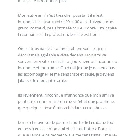
mais je ne la reconnais pas .
Mon autre ami m’est très cher pourtant il m’est
inconnu, il est jeune entre 20 et 30 ans, cheveux brun,
grand, costaud, peau bronzée couleur doré, il m’inspire
la confiance et la protection, le reste est flou.
On est tous dans sa cabane, cabane sans trop de
décors mais agréable a vivre dedans. Mon ami va
souvent en visite médical, toujours avec un inconnu ou
inconnue et mon amie. On dirait je que je ne peux pas
les accompagner. Je me sens triste et seule, je deviens
jalouse de mon autre amie.
Ils reviennent, l’inconnue m’annonce que mon ami va
peut être mourir mais comme si c’était une prophétie,
que quelque chose était caché dans cette phrase.
Je me retrouve sur le pas de la porte de la cabane tout
en bois à enlacer mon ami et lui chuchoter a l’ oreille
que je l aime. A ce moment-là je me sens triste, il me ré-