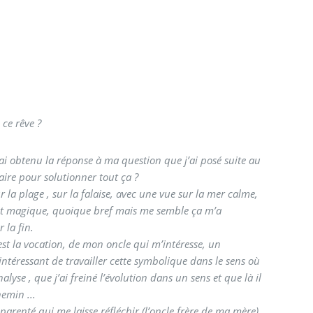
 ce rêve ?
i obtenu la réponse à ma question que j’ai posé suite au
faire pour solutionner tout ça ?
la plage , sur la falaise, avec une vue sur la mer calme,
était magique, quoique bref mais me semble ça m’a
 la fin.
est la vocation, de mon oncle qui m’intéresse, un
t intéressant de travailler cette symbolique dans le sens où
ai freiné l’évolution dans un sens et que là il
emin ...
de parenté qui me laisse réfléchir (l’oncle frère de ma mère).