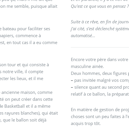
bon me semble, puisque allait
Qu’est ce que vous en pensez ?
Suite à ce rêve, en fin de jour
 bateau pour faciliter ses
j’ai cité, s’est déclenché systématiquement. C’est comme si le système c’était
s papiers, commence à
automatisé...
Encore votre père dans votre 
son tour et qui consiste à
masculine ainée.
notre ville, il compte
Deux hommes, deux figures pat
er les lieux, et il me
–
pas invitée malgré vos comp
–
silence quant au second pro
otre ancienne maison, comme
relatif à ce ballon, la prépara
e Basketball et il a même
En matière de gestion de proj
s rayures blanches), qui était
choses sont un peu faites à l
 que le ballon soit déjà
acquis trop tôt.