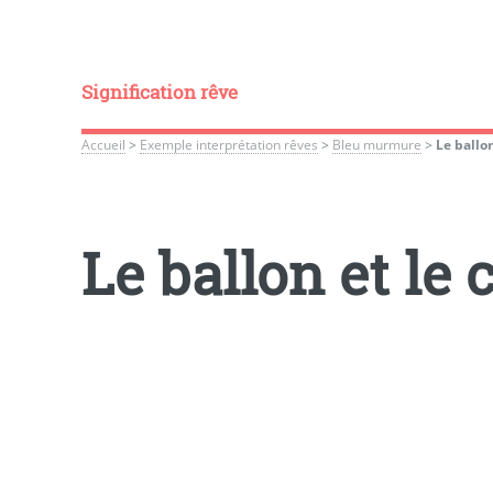
Signification rêve
Accueil
>
Exemple interprétation rêves
>
Bleu murmure
>
Le ballon
Le ballon et le 