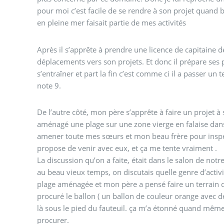
pour moi c’est facile de se rendre à son projet quand 
en pleine mer faisait partie de mes activités
Après il s’apprête à prendre une licence de capitaine de
déplacements vers son projets. Et donc il prépare se
s’entraîner et part la fin c’est comme ci il a passer un test, en tout cas il a eu comme
note 9.
De l’autre côté, mon père s’apprête à faire un projet à 
aménagé une plage sur une zone vierge en falaise dans 
amener toute mes sœurs et mon beau frère pour inspect
propose de venir avec eux, et ça me tente vraiment .
La discussion qu’on a faite, était dans le salon de n
au beau vieux temps, on discutais quelle genre d’activité on peut créer dans cette
plage aménagée et mon père a pensé faire un terrain d
procuré le ballon ( un ballon de couleur orange avec de
là sous le pied du fauteuil. ça m’a étonné quand même,
procurer.