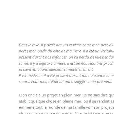
Dans le rêve, il y avait des vas et viens entre mon père d
part ( mon oncle du côté de ma mère, il a été un véritable ami pour papa, il a été
présent durant nos enfances, on l’a perdu de vue penda
sa vie. Il y a déjà 5-6 années, il est de nouveau très pro
présent émotionnellement et matériellement.
Il est médecin, il a été présent durant ma naissance c
sœurs. Pour moi, c’était lui qui a suggéré mon prénom)
.
Mon oncle a un projet en plein mer : je ne sais dire qu’
établit quelque chose en pleine mer, où il se rendait a
emmené tout le monde de ma famille voir son projet sau
plus concerné par ce domaine. Donc je lui reproche un