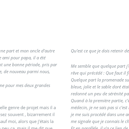
’une part et mon oncle d’autre
Qu’est ce que je dois retenir de
nt une bonne période, pris par
Me semble que quelque part j’a
che, de nouveau parmi nous,
rêve qui précédé : Que faut il 
Quelque part la promenade sur 
omme pour mes deux grandes
bleue, jolie et le sable doré 
redonné un peu de sérénité par
Quand à la première partie, c’
elle genre de projet mais il a
médecin, je ne sais pas si c’es
ssez souvent , bizarrement il
je me suis procédé dans une analyse , que j’
f moi, alors que j’étais la
me signale que je connais le ch
 peu ça, mais il me dit que
Et en parallèle, il y’a ce lien 