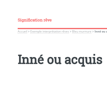
Signification rêve
Accueil
>
Exemple interprétation rêves
>
Bleu murmure
>
Inné ou 
Inné ou acquis