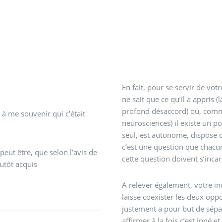
En fait, pour se servir de vo
ne sait que ce qu’il a appris
profond désaccord) ou, comme
 à me souvenir qui c’était
neurosciences) il existe un po
seul, est autonome, dispose d
c’est une question que chacun
peut être, que selon l’avis de
cette question doivent s’incar
lutôt acquis
A relever également, votre in
laisse coexister les deux op
justement a pour but de sépare
affirmer à la fois c’est inné e