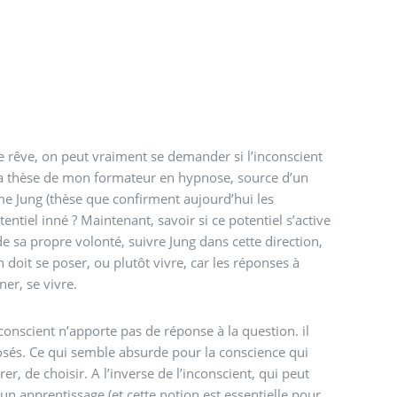
tre rêve, on peut vraiment se demander si l’inconscient
 (la thèse de mon formateur en hypnose, source d’un
 Jung (thèse que confirment aujourd’hui les
tentiel inné ? Maintenant, savoir si ce potentiel s’active
e sa propre volonté, suivre Jung dans cette direction,
 doit se poser, ou plutôt vivre, car les réponses à
ner, se vivre.
conscient n’apporte pas de réponse à la question. il
posés. Ce qui semble absurde pour la conscience qui
r, de choisir. A l’inverse de l’inconscient, qui peut
t un apprentissage (et cette notion est essentielle pour