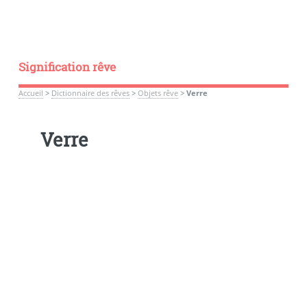
Signification rêve
Accueil
>
Dictionnaire des rêves
>
Objets rêve
>
Verre
Verre