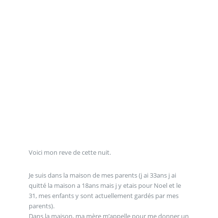
Voici mon reve de cette nuit.
Je suis dans la maison de mes parents (j ai 33ans j ai
quitté la maison a 18ans mais j y etais pour Noel et le
31, mes enfants y sont actuellement gardés par mes
parents).
Dans la maison, ma mère m’appelle pour me donner un