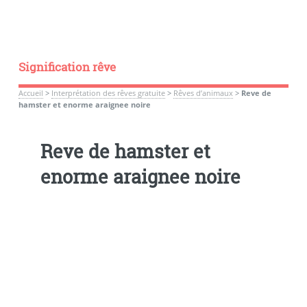
Signification rêve
Accueil
>
Interprétation des rêves gratuite
>
Rêves d’animaux
>
Reve de
hamster et enorme araignee noire
Reve de hamster et
enorme araignee noire