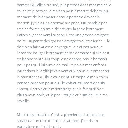
hamster qu’elle a trouvé, je le prends dans mes mains le
caline et je sors de la maison poir le mettre dehors. Au
moment de le deposer dans le parterre devant la
maison. J’y vois une enorme araignée. Qui semble pas
tres en forme en train de creuser la terre lentement.
Pattes alignees vers l arriere. C est une grosse araignee
noire. Du genre des grosses araignees australienne. Elle
doit bien faire 40cm d envergure je n’ai pas peur. Je
l’observe bouger lentement et me demande si elle eest
en bonne santé. Du coup je ne depose pas le hamster
pour pas qu il lui arrive de mal. Et je vois mes enfants
jouer dans le jardin je vais vers eux pour leur presenter
le hamster et qu’ils le caressent. Et j’appelle mon chien
par son prenom pour qu’il le voit aussi (mort depuis
15ans). Il arrive et je m"interroge sur le fait qu’il n’ait
plus aucun poils, et la peau rougie et humide. Et je me
reveille.
Merci de votre aide. C est la premiere fois que je me
soiviens d un rece depuis des années. J’ai pris un
euphytose nuit cette nuit.